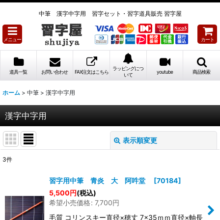
中筆 漢字中字用 習字セット・習字道具販売 習字屋
メニュー
カート
ラッピングにつ
道具一覧
お問い合わせ
FAX注文はこちら
youtube
商品検索
いて
ホーム
>
中筆
>
漢字中字用
漢字中字用
表示順変更
閉じる
3
件
表示数
:
習字用中筆 青炎 大 阿吽堂
[
70184
]
5,500
円
(税込)
並び順
:
希望小売価格
:
7,700
円
毛質 コリンスキー直径×穂丈 7×35ｍｍ直径×軸長