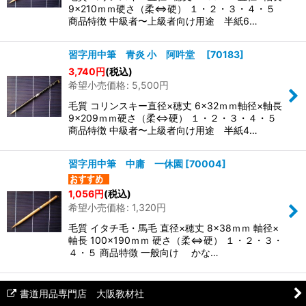
絞り込む
9×210ｍｍ硬さ（柔⇔硬） １・２・３・４・５
商品特徴 中級者〜上級者向け用途 半紙6…
習字用中筆 青炎 小 阿吽堂
[
70183
]
3,740
円
(税込)
希望小売価格
:
5,500
円
毛質 コリンスキー直径×穂丈 6×32ｍｍ軸径×軸長
9×209ｍｍ硬さ（柔⇔硬） １・２・３・４・５
商品特徴 中級者〜上級者向け用途 半紙4…
習字用中筆 中庸 一休園
[
70004
]
1,056
円
(税込)
希望小売価格
:
1,320
円
毛質 イタチ毛・馬毛 直径×穂丈 8×38ｍｍ 軸径×
軸長 100×190ｍｍ 硬さ（柔⇔硬） １・２・３・
４・５ 商品特徴 一般向け かな…
書道用品専門店 大阪教材社