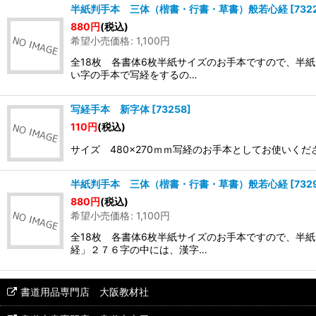
半紙判手本 三体（楷書・行書・草書）般若心経
[
732
880
円
(税込)
希望小売価格
:
1,100
円
全18枚 各書体6枚半紙サイズのお手本ですので、半
い字の手本で写経をするの…
写経手本 新字体
[
73258
]
110
円
(税込)
サイズ 480×270ｍｍ写経のお手本としてお使い
半紙判手本 三体（楷書・行書・草書）般若心経
[
732
880
円
(税込)
希望小売価格
:
1,100
円
全18枚 各書体6枚半紙サイズのお手本ですので、半
経」２７６字の中には、漢字…
書道用品専門店 大阪教材社