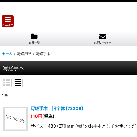
メニュー
道具一覧
お問い合わせ
ホーム
>
写経用品
>
写経手本
写経手本
4
件
表示数
:
写経手本 旧字体
[
73209
]
110
円
(税込)
並び順
:
サイズ 480×270ｍｍ 写経のお手本としてお使い