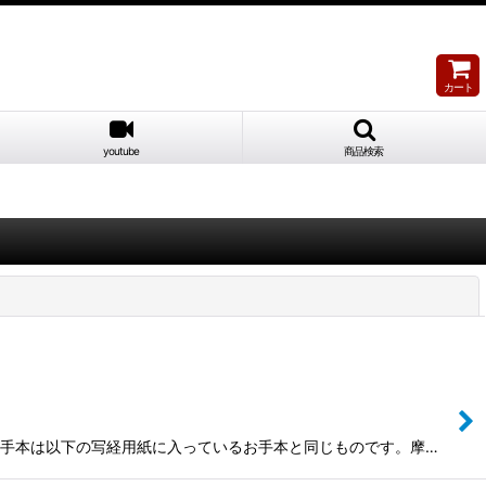
カート
youtube
商品検索
閉じる
のお手本は以下の写経用紙に入っているお手本と同じものです。摩…