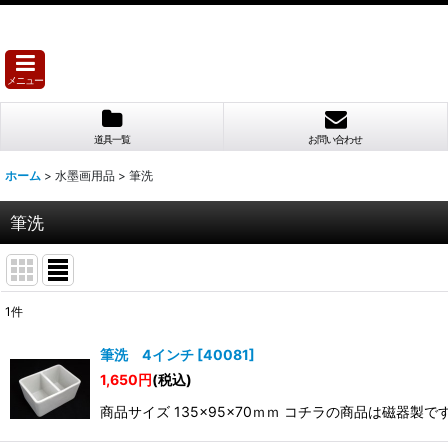
メニュー
道具一覧
お問い合わせ
ホーム
>
水墨画用品
>
筆洗
筆洗
1
件
表示数
:
筆洗 4インチ
[
40081
]
1,650
円
(税込)
並び順
:
商品サイズ 135×95×70ｍｍ コチラの商品は磁