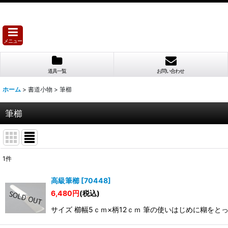
メニュー
道具一覧
お問い合わせ
ホーム
>
書道小物
>
筆櫛
筆櫛
1
件
表示数
:
高級筆櫛
[
70448
]
6,480
円
(税込)
並び順
:
サイズ 櫛幅5ｃｍ×柄12ｃｍ 筆の使いはじめに糊を