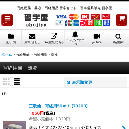
写経用墨 墨液 写経用品 習字セット・習字道具販売 習字屋
メニュー
カート
ラッピングにつ
道具一覧
お問い合わせ
FAX注文はこちら
youtube
商品検索
いて
ホーム
>
写経用品
>
写経用墨・墨液
写経用墨・墨液
表示順変更
閉じる
3
件
表示数
:
三歌仙 写経用50ｍｌ
[
73203
]
1,056
円
(税込)
並び順
:
希望小売価格
:
1,320
円
商品サイズ 42×27×105ｍｍ 外装サイズ