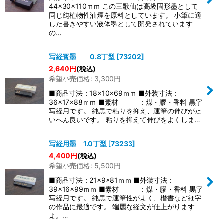
絞り込む
44×30×110ｍｍ この三歌仙は高級固形墨として
同じ純植物性油煙を原料としています。 小筆に適
した書きやすい液体墨として開発されています
の…
写経寳墨 0.8丁型
[
73202
]
2,640
円
(税込)
希望小売価格
:
3,300
円
■商品寸法：18×10×69ｍｍ ■外装寸法：
36×17×88ｍｍ ■素材 ：煤・膠・香料 黒字
写経用です。 純黒で粘りを抑え、運筆の伸びがた
いへん良いです。 粘りを抑えて伸びをよくしま…
写経用墨 1.0丁型
[
73233
]
4,400
円
(税込)
希望小売価格
:
5,500
円
■商品寸法：21×9×81ｍｍ ■外装寸法：
39×16×99ｍｍ ■素材 ：煤・膠・香料 黒字
写経用です。 純黒で運筆性がよく、楷書など細字
の作品に最適です。 端麗な経文が仕上がります
よ。…