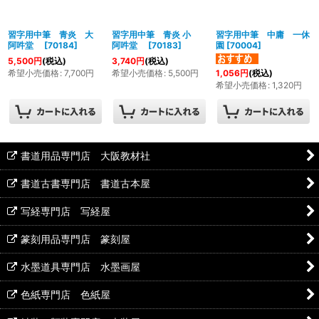
絞り込む
習字用中筆 青炎 大
習字用中筆 青炎 小
習字用中筆 中庸 一休
阿吽堂
[
70184
]
阿吽堂
[
70183
]
園
[
70004
]
5,500
円
(税込)
3,740
円
(税込)
希望小売価格
:
7,700
円
希望小売価格
:
5,500
円
1,056
円
(税込)
希望小売価格
:
1,320
円
書道用品専門店 大阪教材社
書道古書専門店 書道古本屋
写経専門店 写経屋
篆刻用品専門店 篆刻屋
水墨道具専門店 水墨画屋
色紙専門店 色紙屋