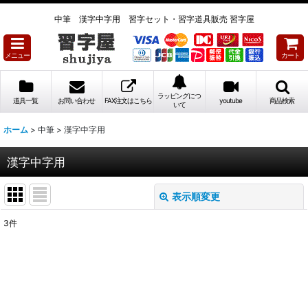
中筆 漢字中字用 習字セット・習字道具販売 習字屋
メニュー
カート
ラッピングにつ
道具一覧
お問い合わせ
FAX注文はこちら
youtube
商品検索
いて
ホーム
>
中筆
>
漢字中字用
漢字中字用
表示順変更
閉じる
3
件
表示数
:
並び順
: