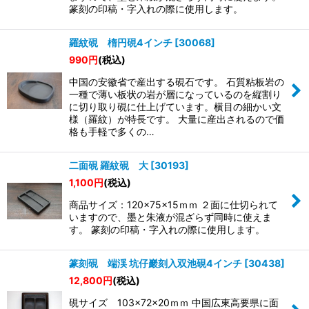
絞り込む
篆刻の印稿・字入れの際に使用します。
羅紋硯 楕円硯4インチ
[
30068
]
990
円
(税込)
中国の安徽省で産出する硯石です。 石質粘板岩の
一種で薄い板状の岩が層になっているのを縦割り
に切り取り硯に仕上げています。横目の細かい文
様（羅紋）が特長です。 大量に産出されるので価
格も手軽で多くの…
二面硯 羅紋硯 大
[
30193
]
1,100
円
(税込)
商品サイズ：120×75×15ｍｍ ２面に仕切られて
いますので、墨と朱液が混ざらず同時に使えま
す。 篆刻の印稿・字入れの際に使用します。
篆刻硯 端渓 坑仔巖刻入双池硯4インチ
[
30438
]
12,800
円
(税込)
硯サイズ 103×72×20ｍｍ 中国広東高要県に面