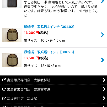
する斧柯山一帯 実用硯として人気が高いです。
優美で柔らかく、キメが細かいので、墨おりが良
いです。鋒鋩も強いのが特徴です。 指ではじくな
ど…
緑端渓 双瓜硯4インチ
[
30492
]
13,200
円
(税込)
硯サイズ 10.5×9×1.5ｃｍ
緑端渓 双瓜硯5インチ
[
30623
]
16,500
円
(税込)
硯サイズ 12×10×2ｃｍ
書道用品専門店 大阪教材社
書道古書専門店 書道古本屋
写経専門店 写経屋