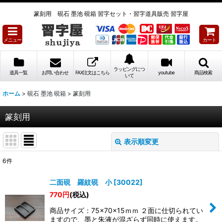
篆刻用 硯石 墨池 硯箱 習字セット・習字道具販売 習字屋
メニュー
カート
ラッピングにつ
道具一覧
お問い合わせ
FAX注文はこちら
youtube
商品検索
いて
ホーム
>
硯石 墨池 硯箱
>
篆刻用
篆刻用
表示順変更
閉じる
6
件
表示数
:
二面硯 羅紋硯 小
[
30022
]
770
円
(税込)
並び順
:
商品サイズ：75×70×15ｍｍ ２面に仕切られてい
ますので、墨と朱液が混ざらず同時に使えます。