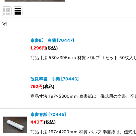
3
件
表示数
:
奉書紙 白蘭
[
70447
]
並び順
:
1,296
円
(税込)
商品寸法 530×395ｍｍ 材質 パルプ １セット 
改良奉書 手漉
[
70446
]
792
円
(税込)
商品寸法 197×5300ｍｍ 奉書紙は、儀式用の文
奉書巻紙
[
70445
]
440
円
(税込)
商品寸法 197×4200ｍｍ 材質 パルプ 奉書紙