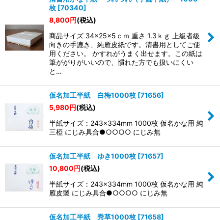
枚
[
70340
]
8,800
円
(税込)
商品サイズ 34×25×5ｃｍ 重さ 1.3ｋｇ 上級者級
向きの手漉き、純雁皮紙です。清書用としてご使
用ください。 かすれがうまく出せます。この紙は
筆ががりがいいので、慣れた方でも扱いにくい
と…
仮名加工半紙 白梅1000枚
[
71656
]
5,980
円
(税込)
半紙サイズ：243×334mm 1000枚 仮名かな用 純
三椏 にじみ具合●○○○○ にじみ無
仮名加工半紙 ゆき1000枚
[
71657
]
10,800
円
(税込)
半紙サイズ：243×334mm 1000枚 仮名かな用 純
雁皮製 にじみ具合●○○○○ にじみ無
仮名加工半紙 秀草1000枚
[
71658
]