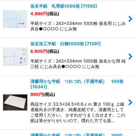
仮名半紙 札帯紙1000枚
[
71592
]
4,980
円
(税込)
半紙サイズ：243×334mm 1000枚 仮名用 にじみ
具合●○○○○ にじみ無
仮名加工半紙 白鶴1000枚
[
71591
]
6,600
円
(税込)
半紙サイズ：243×334mm 1000枚 仮名かな用 純
三椏 にじみ具合●○○○○ にじみ無
清書用かな半紙 つれづれ（手漉半紙） 100枚
[
70341
]
960
円
(税込)
商品サイズ 33.5×24.5×0.6ｃｍ 重さ 130ｇ 上級
者級向きの手漉き、純雁皮紙です。清書用として
ご使用ください。 かすれがうまく出せます。この
紙は筆ががりがいいので、慣れた方でも扱…
清書用かな半紙 つれづれ（手漉半紙） 1000