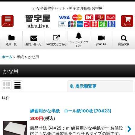
かな半紙習字セット・習字道具販売 習字屋
メニュー
カート
ラッピングにつ
道具一覧
お問い合わせ
FAX注文はこちら
youtube
商品検索
いて
ホーム
>
半紙
>
かな用
かな用
表示順変更
閉じる
14
件
表示数
:
練習用かな半紙 ロール紙100枚
[
70423
]
300
円
(税込)
並び順
:
商品寸法 34×25ｃｍ 練習用かな半紙です お値段
的にも気楽に練習量をこなせるタイプの紙です。