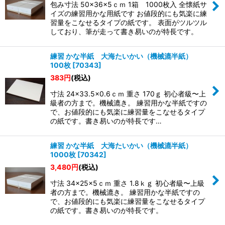
包み寸法 50×36×5ｃｍ 1箱 1000枚入 全懐紙サ
イズの練習用かな用紙です お値段的にも気楽に練
習量をこなせるタイプの紙です。 表面がツルツル
しており、筆が走って書き易いのが特長です。
練習 かな半紙 大海たいかい（機械漉半紙）
100枚
[
70343
]
383
円
(税込)
寸法 24×33.5×0.6ｃｍ 重さ 170ｇ 初心者級〜上
級者の方まで。機械漉き。 練習用かな半紙ですの
で、お値段的にも気楽に練習量をこなせるタイプ
の紙です。書き易いのが特長です…
練習 かな半紙 大海たいかい（機械漉半紙）
1000枚
[
70342
]
3,480
円
(税込)
寸法 34×25×5ｃｍ 重さ 1.8ｋｇ 初心者級〜上級
者の方まで。機械漉き。 練習用かな半紙ですの
で、お値段的にも気楽に練習量をこなせるタイプ
の紙です。書き易いのが特長です。