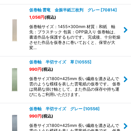
仮巻軸 雲竜 金振半紙三枚判 グレー
[
70814
]
1,056
円
(税込)
仮巻軸サイズ：1455×300mm 材質：和紙 軸
先：ブラスチック 包装：OPP袋入り 仮巻軸は、
書道作品を保護するものです。 完成後、十分乾燥
させた作品を仮巻きに巻いておくと、保管が大
変…
仮巻軸 半切サイズ 草
[
10555
]
990
円
(税込)
仮巻サイズ1800×425mm 長い繊維を漉き込んで
雲のような模様を表した雲竜紙の仮巻です。 仮巻
は簡易な掛け軸として、また作品の保存や持ち運
びにもご利用いただけます。
仮巻軸 半切サイズ グレー
[
10556
]
990
円
(税込)
仮巻サイズ1800×425mm 長い繊維を漉き込んで
雲のような模様を表した雲竜紙の仮巻です。 仮巻