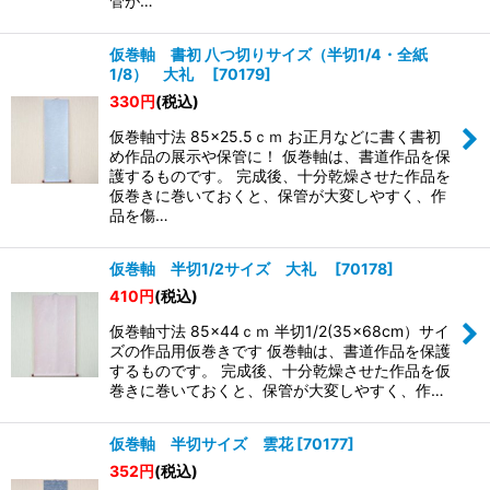
管が…
仮巻軸 書初 八つ切りサイズ（半切1/4・全紙
1/8） 大礼
[
70179
]
330
円
(税込)
仮巻軸寸法 85×25.5ｃｍ お正月などに書く書初
め作品の展示や保管に！ 仮巻軸は、書道作品を保
護するものです。 完成後、十分乾燥させた作品を
仮巻きに巻いておくと、保管が大変しやすく、作
品を傷…
仮巻軸 半切1/2サイズ 大礼
[
70178
]
410
円
(税込)
仮巻軸寸法 85×44ｃｍ 半切1/2(35×68cm）サイ
ズの作品用仮巻きです 仮巻軸は、書道作品を保護
するものです。 完成後、十分乾燥させた作品を仮
巻きに巻いておくと、保管が大変しやすく、作…
仮巻軸 半切サイズ 雲花
[
70177
]
352
円
(税込)