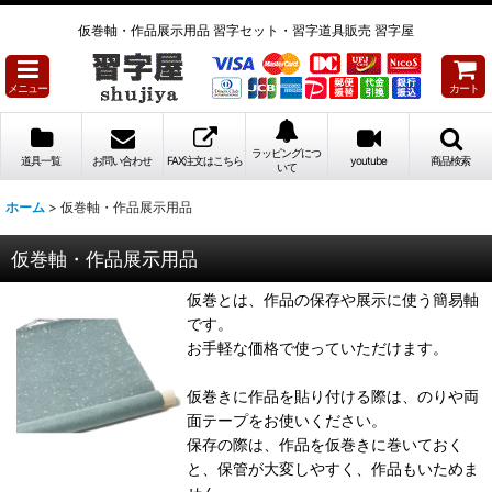
仮巻軸・作品展示用品 習字セット・習字道具販売 習字屋
メニュー
カート
ラッピングにつ
道具一覧
お問い合わせ
FAX注文はこちら
youtube
商品検索
いて
ホーム
>
仮巻軸・作品展示用品
仮巻軸・作品展示用品
仮巻とは、作品の保存や展示に使う簡易軸
です。
お手軽な価格で使っていただけます。
仮巻きに作品を貼り付ける際は、のりや両
面テープをお使いください。
保存の際は、作品を仮巻きに巻いておく
と、保管が大変しやすく、作品もいためま