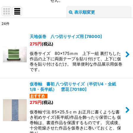
せん。
表示順変更
閉じる
24
件
表示数
:
天地仮巻 八つ切りサイズ用
[
78000
]
275
円
(税込)
並び順
:
仮巻サイズ 80×175ｍｍ 上下一組 裏打ちした
作品の上下に両面テープを貼り付けて、上下に仮
絞り込む
巻を貼り付けるだけ。 簡単便利な作品展示用仮巻
です。
仮巻軸 書初 八つ切りサイズ（半切1/4・全紙
1/8・長半紙） 雲花
[
70180
]
275
円
(税込)
仮巻軸寸法 85×25.5ｃｍ お正月に書くような書
き初めサイズ(長半紙)作品を飾ったり保管にも 仮
巻軸は、書道作品を保護するものです。 完成後、
十分乾燥させた作品を仮巻きに巻いておくと、保