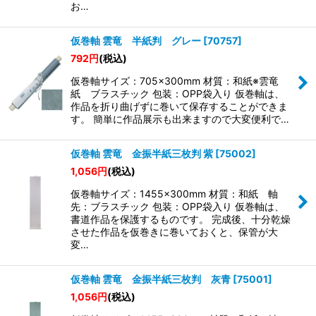
お…
仮巻軸 雲竜 半紙判 グレー
[
70757
]
792
円
(税込)
仮巻軸サイズ：705×300mm 材質：和紙※雲竜
紙 ブラスチック 包装：OPP袋入り 仮巻軸は、
作品を折り曲げずに巻いて保存することができま
す。 簡単に作品展示も出来ますので大変便利で…
仮巻軸 雲竜 金振半紙三枚判 紫
[
75002
]
1,056
円
(税込)
仮巻軸サイズ：1455×300mm 材質：和紙 軸
先：ブラスチック 包装：OPP袋入り 仮巻軸は、
書道作品を保護するものです。 完成後、十分乾燥
させた作品を仮巻きに巻いておくと、保管が大
変…
仮巻軸 雲竜 金振半紙三枚判 灰青
[
75001
]
1,056
円
(税込)