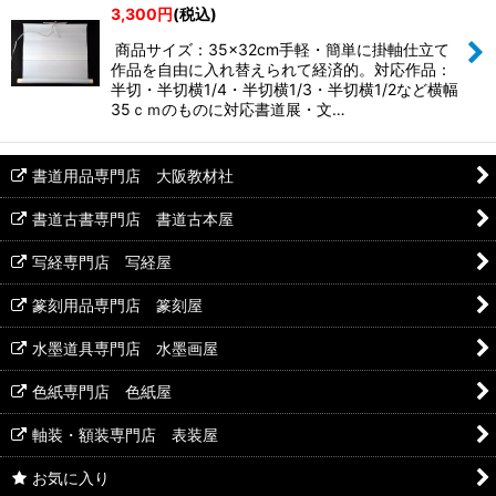
3,300
円
(税込)
商品サイズ：35×32cm手軽・簡単に掛軸仕立て
作品を自由に入れ替えられて経済的。対応作品：
半切・半切横1/4・半切横1/3・半切横1/2など横幅
35ｃｍのものに対応書道展・文…
書道用品専門店 大阪教材社
書道古書専門店 書道古本屋
写経専門店 写経屋
篆刻用品専門店 篆刻屋
水墨道具専門店 水墨画屋
色紙専門店 色紙屋
軸装・額装専門店 表装屋
お気に入り