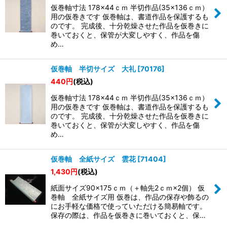
仮巻軸寸法 178×44ｃｍ 半切作品(35×136ｃｍ）
用の仮巻きです 仮巻軸は、書道作品を保護するも
のです。 完成後、十分乾燥させた作品を仮巻きに
巻いておくと、保管が大変しやすく、作品を傷
め…
仮巻軸 半切サイズ 大礼
[
70176
]
440
円
(税込)
仮巻軸寸法 178×44ｃｍ 半切作品(35×136ｃｍ）
用の仮巻きです 仮巻軸は、書道作品を保護するも
のです。 完成後、十分乾燥させた作品を仮巻きに
巻いておくと、保管が大変しやすく、作品を傷
め…
仮巻軸 全紙サイズ 雲花
[
71404
]
1,430
円
(税込)
紙面サイズ90×175ｃｍ（＋軸先2ｃｍ×2個） 仮
巻軸 全紙サイズ用 仮巻は、作品の保存や飾るの
にお手軽な価格で使っていただける簡易軸です。
保存の際は、作品を仮巻きに巻いておくと、保…