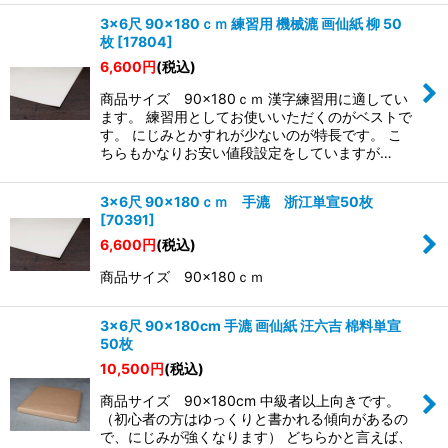
3×6尺 90×180ｃｍ 練習用 機械漉 画仙紙 柳 50
枚
[
17804
]
6,600
円
(税込)
商品サイズ 90×180ｃｍ 漢字練習用に適してい
ます。 練習用としてお使いいただくのがベストで
す。 にじみとかすれが少ないのが特長です。 こ
ちらもかなりお安い値段設定をしていますが…
3×6尺 90×180ｃｍ 手漉 浙江単宣50枚
[
70391
]
6,600
円
(税込)
商品サイズ 90×180ｃｍ
3×6尺 90×180cm 手漉 画仙紙 汪六吉 棉料単宣
50枚
10,500
円
(税込)
商品サイズ 90×180cm 中級者以上向きです。
（初心者の方はゆっくりと書かれる傾向があるの
で、にじみが強くなります） どちらかと言えば、