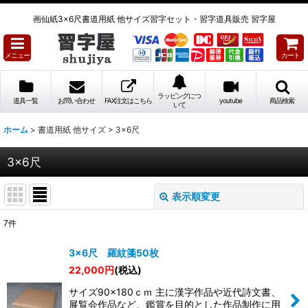
画仙紙3×6尺書道用紙 他サイズ習字セット・習字道具販売 習字屋
メニュー
カート
ラッピングにつ
道具一覧
お問い合わせ
FAX注文はこちら
youtube
商品検索
いて
ホーム
>
書道用紙 他サイズ
>
3×6尺
3×6尺
表示順変更
閉じる
7
件
表示数
:
3×6尺 羅紋箋50枚
22,000
円
(税込)
並び順
:
サイズ90×180ｃｍ 主に漢字作品や近代詩文書、
展覧会作品など、鑑賞を目的とした作品制作に用