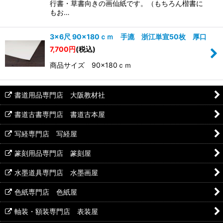
行書・草書向きの画仙紙です。（もちろん楷書に
もお…
3×6尺 90×180ｃｍ 手漉 浙江単宣50枚 厚口
7,700
円
(税込)
商品サイズ 90×180ｃｍ
書道用品専門店 大阪教材社
書道古書専門店 書道古本屋
写経専門店 写経屋
篆刻用品専門店 篆刻屋
水墨道具専門店 水墨画屋
色紙専門店 色紙屋
軸装・額装専門店 表装屋