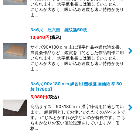
絞り込む
いられます。 大字仮名書には適していません。
にじみが大きく、吸い込み速度も速い特徴があり
ま…
3×6尺 汪六吉 羅紋箋50枚
13,640
円
(税込)
サイズ90×180ｃｍ 主に漢字作品や近代詩文書、
展覧会作品など、鑑賞を目的とした作品制作に用
いられます。 大字仮名書には適していません。
にじみが大きく、吸い込み速度も速い特徴があり
ま…
3×6尺 90×180ｃｍ 練習用 機械漉 画仙紙 幸 50
枚
[
17803
]
5,980
円
(税込)
商品サイズ 90×180ｃｍ 漢字練習用に適してい
ます。 練習用としてお使いいただくのがベストで
す。 にじみとかすれが少ないのが特長です。こち
らもかなりお安い値段設定をしていますが、価
格…