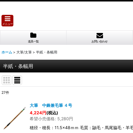
メニュー
道具一覧
お問い合わせ
ホーム
>
大筆/太筆
>
半紙・条幅用
半紙・条幅用
27
件
表示数
:
大筆 中鋒兼毛筆 ４号
4,224
円
(税込)
並び順
:
希望小売価格
:
5,280
円
穂径・穂長：11.5×48ｍｍ 毛質：鼬毛・馬尾脇毛・