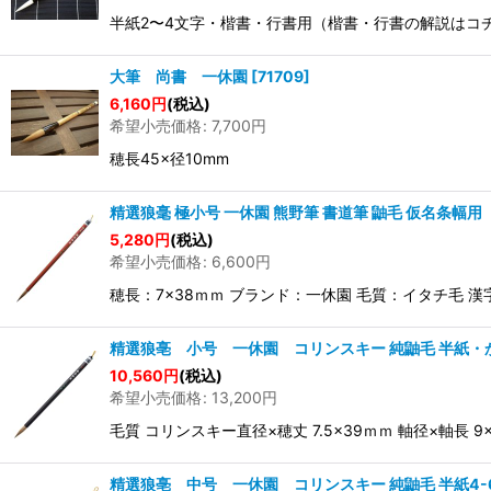
半紙2〜4文字・楷書・行書用（楷書・行書の解説はコチラか
大筆 尚書 一休園
[
71709
]
6,160
円
(税込)
希望小売価格
:
7,700
円
穂長45×径10mm
精選狼毫 極小号 一休園 熊野筆 書道筆 鼬毛 仮名条幅用
5,280
円
(税込)
希望小売価格
:
6,600
円
穂長：7×38ｍｍ ブランド：一休園 毛質：イタチ毛 漢
精選狼亳 小号 一休園 コリンスキー 純鼬毛 半紙・
10,560
円
(税込)
希望小売価格
:
13,200
円
毛質 コリンスキー直径×穂丈 7.5×39ｍｍ 軸径×軸長
精選狼亳 中号 一休園 コリンスキー 純鼬毛 半紙4-