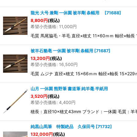
龍光 大号 兼剛 一休園 被羊剛 条幅用
[
71688
]
8,800
円
(税込)
希望小売価格
:
11,000
円
毛質 馬尾脇毛・羊毛 直径×穂丈 11×60ｍｍ 軸径×軸
被羊石貉亳 一休園 被羊剛 条幅用
[
71687
]
13,200
円
(税込)
希望小売価格
:
16,500
円
毛質 ムジナ 直径×穂丈 15×66ｍｍ 軸径×軸長 15
山月 一休園 熊野筆 書道筆 純羊毫 半紙用
3,520
円
(税込)
希望小売価格
:
4,400
円
穂長：直径10×穂丈43mm ブランド：一休園 毛質
純黒山馬筆 特製絶品 久保田号
[
71732
]
132,000
円
(税込)