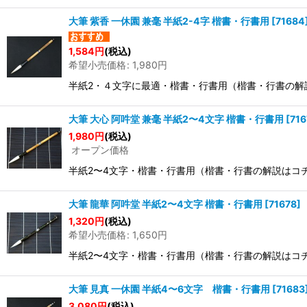
大筆 紫香 一休園 兼毫 半紙2-4字 楷書・行書用
[
71684
1,584
円
(税込)
希望小売価格
:
1,980
円
半紙2・４文字に最適・楷書・行書用（楷書・行書の解説
大筆 大心 阿吽堂 兼毫 半紙2〜4文字 楷書・行書用
[
716
1,980
円
(税込)
オープン価格
半紙2〜4文字・楷書・行書用（楷書・行書の解説はコチラか
大筆 龍華 阿吽堂 半紙2〜4文字 楷書・行書用
[
71678
]
1,320
円
(税込)
希望小売価格
:
1,650
円
半紙2〜4文字・楷書・行書用（楷書・行書の解説はコチラか
大筆 見真 一休園 半紙4〜6文字 楷書・行書用
[
71683
3,080
円
(税込)