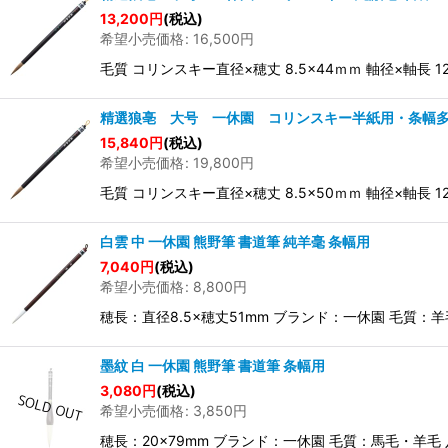
13,200
円
(税込)
希望小売価格
:
16,500
円
毛質 コリンスキー直径×穂丈 8.5×44ｍｍ 軸径×軸長
精選狼亳 大号 一休園 コリンスキー半紙用・条幅
15,840
円
(税込)
希望小売価格
:
19,800
円
毛質 コリンスキー直径×穂丈 8.5×50ｍｍ 軸径×軸長
白雲 中 一休園 熊野筆 書道筆 純羊毫 条幅用
7,040
円
(税込)
希望小売価格
:
8,800
円
穂長：直径8.5×穂丈51mm ブランド：一休園 毛質
墨紋 白 一休園 熊野筆 書道筆 条幅用
3,080
円
(税込)
希望小売価格
:
3,850
円
穂長：20×79mm ブランド：一休園 毛質：馬毛・