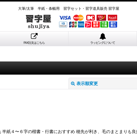
大筆/太筆 半紙・条幅用 習字セット・習字道具販売 習字屋
FAX注文はこちら
ラッピングについて
表示順変更
羊毛 半紙４〜６字の楷書・行書におすすめ 穂先が利き、毛のまとまりも
絞り込む