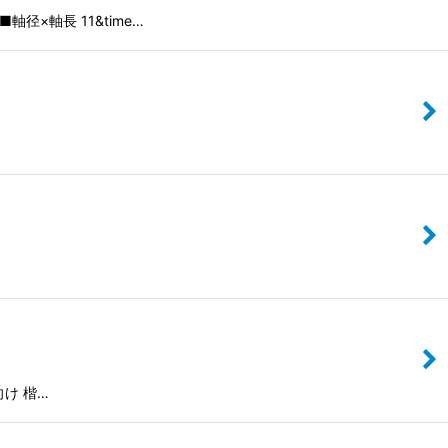
×軸長 11&time…
向け 楷…