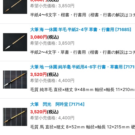
希望小売価格
:
3,850
円
半紙4〜6文字・楷書・行書用（楷書・行書の解説はコチラ
大筆 海 一休園 羊毛 半紙2-4字 草書・行書用
[
71685
]
3,080
円
(税込)
希望小売価格
:
3,850
円
半紙2〜4文字・草書・行書用（楷書・行書の解説はコチラか
大筆 地 一休園 純羊毫 半紙用4-6字 行書・草書用
[
7171
3,520
円
(税込)
希望小売価格
:
4,400
円
毛質 純羊毛 直径×穂丈 9×48ｍｍ 軸径×軸長 11×
大筆 閃光 阿吽堂
[
71714
]
3,520
円
(税込)
希望小売価格
:
4,400
円
毛質 馬 直径×穂丈 8×52ｍｍ 軸径×軸長 12×215