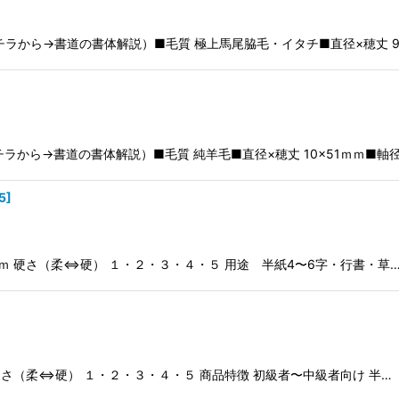
から→書道の書体解説）■毛質 極上馬尾脇毛・イタチ■直径×穂丈 9×41
ら→書道の書体解説）■毛質 純羊毛■直径×穂丈 10×51ｍｍ■軸径×軸
5
]
210ｍｍ 硬さ（柔⇔硬） １・２・３・４・５ 用途 半紙4〜6字・行書・草
ｍｍ 硬さ（柔⇔硬） １・２・３・４・５ 商品特徴 初級者〜中級者向け 半…