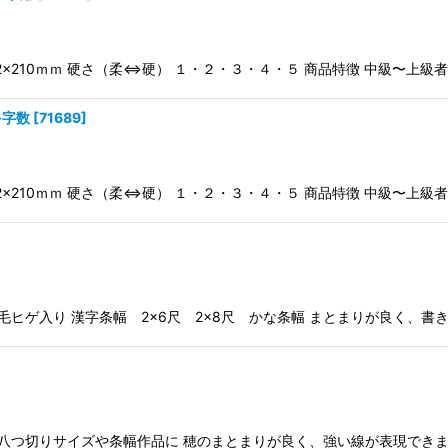
 12×210ｍｍ 硬さ（柔⇔硬） １・２・３・４・５ 商品特徴 中級〜上級者
多字数
[
71689
]
 12×210ｍｍ 硬さ（柔⇔硬） １・２・３・４・５ 商品特徴 中級〜上級者
：羊毛ヒゲ入り 漢字条幅 2×6尺 2×8尺 かな条幅 まとまりが良く
羊毛 八つ切りサイズや条幅作品に 穂のまとまりが良く、強い線が表現でき