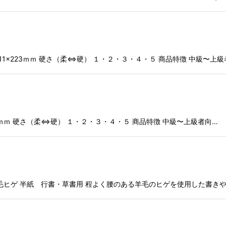
長 11×223ｍｍ 硬さ（柔⇔硬） １・２・３・４・５ 商品特徴 中級〜上
×229ｍｍ 硬さ（柔⇔硬） １・２・３・４・５ 商品特徴 中級〜上級者向…
：羊毛ヒゲ 半紙 行書・草書用 程よく腰のある羊毛のヒゲを使用した書