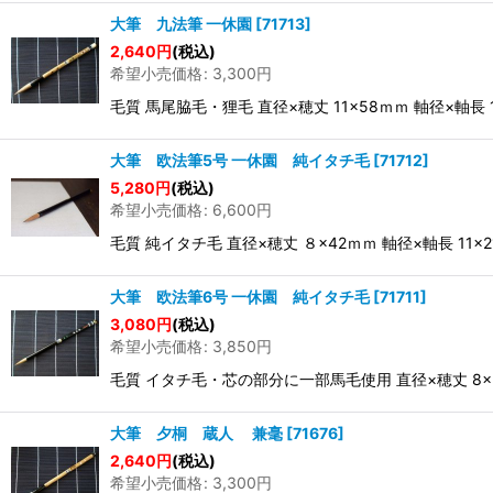
大筆 九法筆 一休園
[
71713
]
2,640
円
(税込)
希望小売価格
:
3,300
円
毛質 馬尾脇毛・狸毛 直径×穂丈 11×58ｍｍ 軸径×軸
大筆 欧法筆5号 一休園 純イタチ毛
[
71712
]
5,280
円
(税込)
希望小売価格
:
6,600
円
毛質 純イタチ毛 直径×穂丈 ８×42ｍｍ 軸径×軸長 1
大筆 欧法筆6号 一休園 純イタチ毛
[
71711
]
3,080
円
(税込)
希望小売価格
:
3,850
円
毛質 イタチ毛・芯の部分に一部馬毛使用 直径×穂丈 8×3
大筆 夕桐 蔵人 兼毫
[
71676
]
2,640
円
(税込)
希望小売価格
:
3,300
円