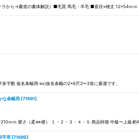
ら→書道の書体解説）■毛質 馬毛・羊毛 ■直径×穂丈 12×54ｍｍ ■軸径
字多字数 仮名条幅用 ex)仮名条幅の2×6尺2〜3首に最適です。
かな条幅用
[
71691
]
 9×210ｍｍ 硬さ（柔⇔硬） １・２・３・４・５ 商品特徴 中級〜上級者
6字用
[
71690
]