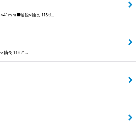
ｍｍ■軸径×軸長 11&ti…
長 11×21…
…