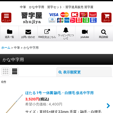
中筆 かな中字用 習字セット・習字道具販売 習字屋
メニュー
カート
ラッピングにつ
道具一覧
お問い合わせ
FAX注文はこちら
youtube
商品検索
いて
ホーム
>
中筆
>
かな中字用
かな中字用
表示順変更
閉じる
6
件
表示数
:
ほたる 1号 一休園 鼬毛・白狸毛 仮名中字用
3,520
円
(税込)
並び順
:
希望小売価格
:
4,400
円
サイズ：直径5×穂丈33mm 毛質：鼬毛・白狸毛