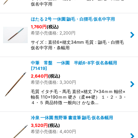
絞り込む
仮名中字用
ほたる 2号 一休園 鼬毛・白狸毛 仮名中字用
1,760
円
(税込)
希望小売価格
:
2,200
円
サイズ：直径6×穂丈34mm 毛質：鼬毛・白狸毛
仮名中字用・条幅用
中筆 常盤 一休園 半紙6-8字 仮名条幅用
[
71419
]
2,640
円
(税込)
希望小売価格
:
3,300
円
毛質 イタチ毛・馬毛 直径×穂丈 7×34ｍｍ 軸径×
軸長 110×190ｍｍ 硬さ（柔⇔硬） １・２・３・
４・５ 商品特徴 一般向け かな条…
冷泉 一休園 熊野筆 書道筆 鼬毛 仮名条幅用
3,520
円
(税込)
希望小売価格
:
4,400
円