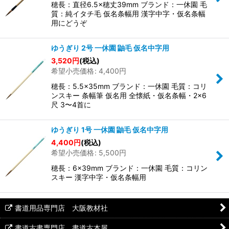
穂長：直径6.5×穂丈39mm ブランド：一休園 毛
質：純イタチ毛 仮名条幅用 漢字中字・仮名条幅
用にどうぞ
ゆうぎり 2号 一休園 鼬毛 仮名中字用
3,520
円
(税込)
希望小売価格
:
4,400
円
穂長：5.5×35mm ブランド：一休園 毛質：コリ
ンスキー 条幅筆 仮名用 全懐紙・仮名条幅・2×6
尺 3〜4首に
ゆうぎり 1号 一休園 鼬毛 仮名中字用
4,400
円
(税込)
希望小売価格
:
5,500
円
穂長：6×39mm ブランド：一休園 毛質：コリン
スキー 漢字中字・仮名条幅用
書道用品専門店 大阪教材社
書道古書専門店 書道古本屋