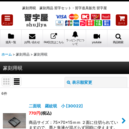
篆刻用硯 篆刻用品 習字セット・習字道具販売 習字屋
メニュー
カート
ラッピングにつ
道具一覧
お問い合わせ
FAX注文はこちら
youtube
商品検索
いて
ホーム
>
篆刻用品
>
篆刻用硯
篆刻用硯
表示順変更
閉じる
6
件
表示数
:
二面硯 羅紋硯 小
[
30022
]
770
円
(税込)
並び順
:
商品サイズ：75×70×15ｍｍ ２面に仕切られてい
ますので、墨と朱液が混ざらず同時に使えます。