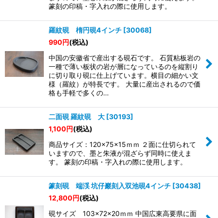
絞り込む
篆刻の印稿・字入れの際に使用します。
羅紋硯 楕円硯4インチ
[
30068
]
990
円
(税込)
中国の安徽省で産出する硯石です。 石質粘板岩の
一種で薄い板状の岩が層になっているのを縦割り
に切り取り硯に仕上げています。横目の細かい文
様（羅紋）が特長です。 大量に産出されるので価
格も手軽で多くの…
二面硯 羅紋硯 大
[
30193
]
1,100
円
(税込)
商品サイズ：120×75×15ｍｍ ２面に仕切られて
いますので、墨と朱液が混ざらず同時に使えま
す。 篆刻の印稿・字入れの際に使用します。
篆刻硯 端渓 坑仔巖刻入双池硯4インチ
[
30438
]
12,800
円
(税込)
硯サイズ 103×72×20ｍｍ 中国広東高要県に面