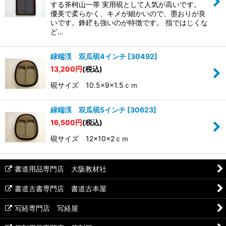
する斧柯山一帯 実用硯として人気が高いです。
優美で柔らかく、キメが細かいので、墨おりが良
いです。鋒鋩も強いのが特徴です。 指ではじくな
ど…
緑端渓 双瓜硯4インチ
[
30492
]
13,200
円
(税込)
硯サイズ 10.5×9×1.5ｃｍ
緑端渓 双瓜硯5インチ
[
30623
]
16,500
円
(税込)
硯サイズ 12×10×2ｃｍ
書道用品専門店 大阪教材社
書道古書専門店 書道古本屋
写経専門店 写経屋