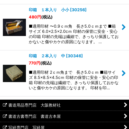
印箱 １本入り 小小
[
30256
]
480
円
(税込)
■適用印材 〜0.9ｃｍ角 長さ5.0ｃｍまで ■箱
サイズ 6.0×2.5×2.0cｍ 印材の保管に安全・安心
の印箱 印材の先端は繊細で、きっちり保護してお
かないと傷やカケの原因になります。 …
印箱 ２本入り 中
[
30346
]
770
円
(税込)
■適用印材 2ｃｍ角まで 長さ5.0ｃｍ ■箱サイ
ズ 8.5×8.5×4.5cｍ 印材の保管に安全・安心の印
箱 印材の先端は繊細で、きっちり保護しておかな
いと傷やカケの原因になります。 印材を印…
書道用品専門店 大阪教材社
書道古書専門店 書道古本屋
写経専門店 写経屋