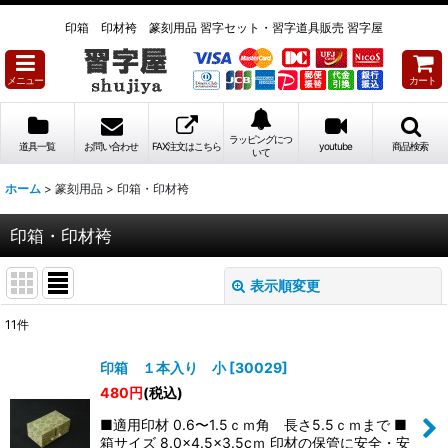
印箱 印材袴 篆刻用品 習字セット・習字道具販売 習字屋
メニュー
カート
ラッピングにつ
道具一覧
お問い合わせ
FAX注文はこちら
youtube
商品検索
いて
ホーム
>
篆刻用品
>
印箱・印材袴
印箱・印材袴
表示順変更
閉じる
11
件
表示数
:
印箱 １本入り 小
[
30029
]
480
円
(税込)
並び順
:
■適用印材 0.6〜1.5ｃｍ角 長さ5.5ｃｍまで ■
箱サイズ 8.0×4.5×3.5cｍ 印材の保管に安全・安