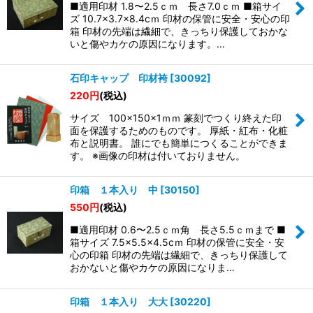
■適用印材 1.8〜2.5ｃｍ 長さ7.0ｃｍ ■箱サイ
ズ 10.7×3.7×8.4cｍ 印材の保管に安全・安心の印
箱 印材の先端は繊細で、きっちり保護しておかな
いと傷やカケの原因になります。…
石印キャップ 印材袴
[
30092
]
220
円
(税込)
サイズ 100×150×1ｍｍ 篆刻でつくり終えた印
面を保護するためのものです。 厚紙・紅布・化粧
布と説明書。 誰にでも簡単につくることができま
す。 ※画像の印材は付いておりません。
印箱 １本入り 中
[
30150
]
550
円
(税込)
■適用印材 0.6〜2.5ｃｍ角 長さ5.5ｃｍまで ■
箱サイズ 7.5×5.5×4.5cｍ 印材の保管に安全・安
心の印箱 印材の先端は繊細で、きっちり保護して
おかないと傷やカケの原因になりま…
印箱 １本入り 大大
[
30220
]