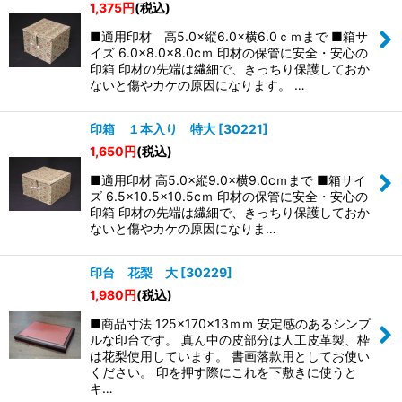
1,375
円
(税込)
■適用印材 高5.0×縦6.0×横6.0ｃｍまで ■箱サ
イズ 6.0×8.0×8.0cｍ 印材の保管に安全・安心の
印箱 印材の先端は繊細で、きっちり保護しておか
ないと傷やカケの原因になります。 …
印箱 １本入り 特大
[
30221
]
1,650
円
(税込)
■適用印材 高5.0×縦9.0×横9.0cｍまで ■箱サイ
ズ 6.5×10.5×10.5cｍ 印材の保管に安全・安心の
印箱 印材の先端は繊細で、きっちり保護しておか
ないと傷やカケの原因になりま…
印台 花梨 大
[
30229
]
1,980
円
(税込)
■商品寸法 125×170×13ｍｍ 安定感のあるシンプ
ルな印台です。 真ん中の皮部分は人工皮革製、枠
は花梨使用しています。 書画落款用としてお使い
ください。 印を押す際にこれを下敷きに使うと
キ…