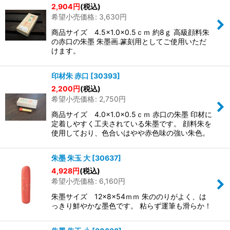
2,904
円
(税込)
希望小売価格
:
3,630
円
商品サイズ 4.5×1.0×0.5ｃｍ 約8ｇ 高級顔料朱
の赤口の朱墨 朱墨画.篆刻用としてご使用いただ
けます。
印材朱 赤口
[
30393
]
2,200
円
(税込)
希望小売価格
:
2,750
円
商品サイズ 4.0×1.0×0.5ｃｍ 赤口の朱墨 印材に
定着しやすく工夫されている朱墨です。 顔料朱を
使用しており、色合いはやや赤色味の強い朱色。
朱墨 朱玉 大
[
30637
]
4,928
円
(税込)
希望小売価格
:
6,160
円
朱墨サイズ 12×8×54ｍｍ 朱ののりがよく、は
っきり鮮やかな墨色です。 粘らず運筆も滑らか！