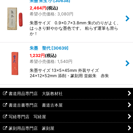
朱墨 朱玉 小
[
30638
]
2,464
円
(税込)
希望小売価格
:
3,080
円
朱墨サイズ 0.9×0.7×3.8mm 朱ののりがよく、
はっきり鮮やかな墨色です。 粘らず運筆も滑ら
か！
朱墨 聖代
[
30639
]
1,232
円
(税込)
希望小売価格
:
1,540
円
朱墨サイズ 13×5×45mm 外装サイズ
24×12×52mm 添削・篆刻用 並銀朱 赤朱
書道用品専門店 大阪教材社
書道古書専門店 書道古本屋
写経専門店 写経屋
篆刻用品専門店 篆刻屋