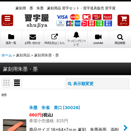
篆刻用 墨 朱墨 篆刻用品 習字セット・習字道具販売 習字屋
メニュー
カート
ラッピングにつ
道具一覧
お問い合わせ
FAX注文はこちら
youtube
商品検索
いて
ホーム
>
篆刻用品
>
篆刻用朱墨・墨
篆刻用朱墨・墨
表示順変更
閉じる
8
件
表示数
:
朱墨 朱雀 黄口
[
30026
]
660
円
(税込)
並び順
:
希望小売価格
:
825
円
商品サイズ 16×64×7ｍｍ 篆刻、朱墨画用、添削