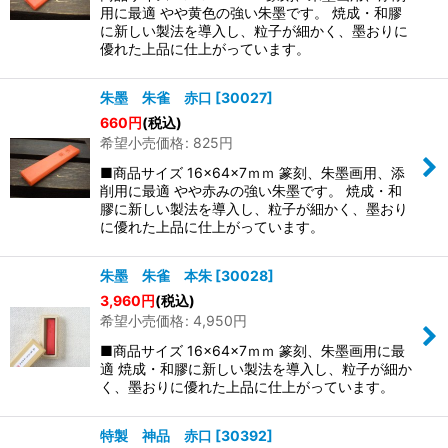
絞り込む
用に最適 やや黄色の強い朱墨です。 焼成・和膠
に新しい製法を導入し、粒子が細かく、墨おりに
優れた上品に仕上がっています。
朱墨 朱雀 赤口
[
30027
]
660
円
(税込)
希望小売価格
:
825
円
■商品サイズ 16×64×7ｍｍ 篆刻、朱墨画用、添
削用に最適 やや赤みの強い朱墨です。 焼成・和
膠に新しい製法を導入し、粒子が細かく、墨おり
に優れた上品に仕上がっています。
朱墨 朱雀 本朱
[
30028
]
3,960
円
(税込)
希望小売価格
:
4,950
円
■商品サイズ 16×64×7ｍｍ 篆刻、朱墨画用に最
適 焼成・和膠に新しい製法を導入し、粒子が細か
く、墨おりに優れた上品に仕上がっています。
特製 神品 赤口
[
30392
]