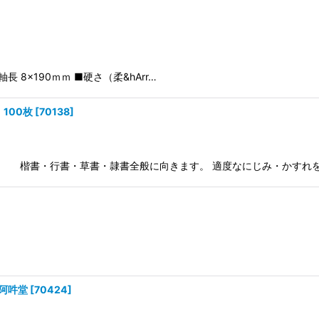
長 8×190ｍｍ ■硬さ（柔&hArr…
100枚
[
70138
]
級者向き。 楷書・行書・草書・隷書全般に向きます。 適度なにじみ・かすれ
阿吽堂
[
70424
]