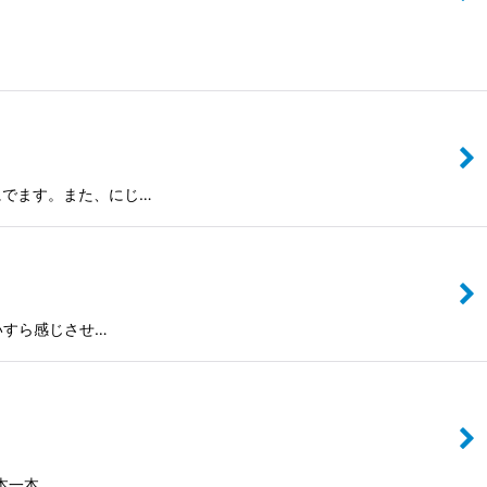
にでます。また、にじ…
いすら感じさせ…
本一本…