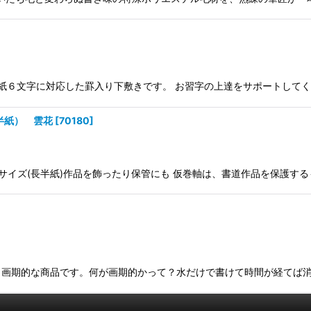
字と半紙６文字に対応した罫入り下敷きです。 お習字の上達をサポートして
長半紙） 雲花
[
70180
]
初めサイズ(長半紙)作品を飾ったり保管にも 仮巻軸は、書道作品を保護する
最適。画期的な商品です。何が画期的かって？水だけで書けて時間が経てば