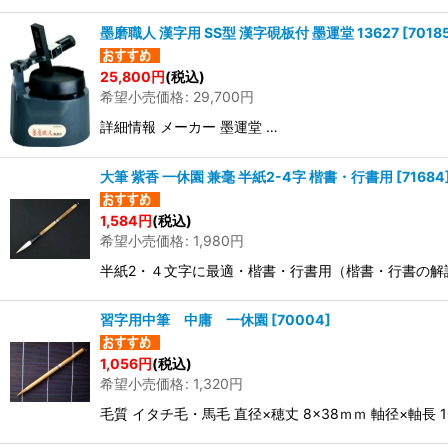
墨磨職人 漢字用 SS型 漢字硯板付 墨運堂 13627
[
7018
25,800
円
(税込)
希望小売価格
:
29,700
円
詳細情報 メーカー 墨運堂 …
大筆 紫香 一休園 兼毫 半紙2-4字 楷書・行書用
[
71684
1,584
円
(税込)
希望小売価格
:
1,980
円
半紙2・４文字に最適・楷書・行書用（楷書・行書の解
習字用中筆 中庸 一休園
[
70004
]
1,056
円
(税込)
希望小売価格
:
1,320
円
毛質 イタチ毛・馬毛 直径×穂丈 8×38ｍｍ 軸径×軸長 