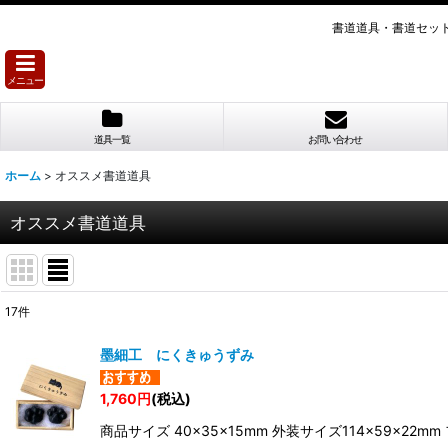
書道道具・書道セッ
メニュー
道具一覧
お問い合わせ
ホーム
>
オススメ書道道具
オススメ書道道具
17
件
表示数
:
墨細工 にくきゅうずみ
並び順
:
1,760
円
(税込)
商品サイズ 40×35×15mm 外装サイズ114×59×