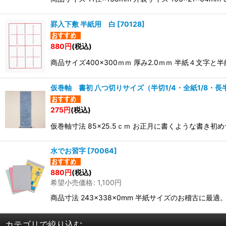
罫入下敷 半紙用 白
[
70128
]
880
円
(税込)
商品サイズ400×300ｍｍ 厚み2.0ｍｍ 半紙４文
仮巻軸 書初 八つ切りサイズ（半切1/4・全紙1/8・
275
円
(税込)
仮巻軸寸法 85×25.5ｃｍ お正月に書くような書き
水でお習字
[
70064
]
880
円
(税込)
希望小売価格
:
1,100
円
商品寸法 243×338×0mm 半紙サイズのお稽古に
カテゴリで絞り込む