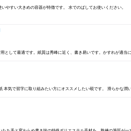
使いやすい大きめの容器が特徴です。 水でのばしてお使いください。
]
練習用として最適です。紙質は秀峰に近く、書き易いです。かすれが適当
書道・半紙 本気で習字に取り組みたい方にオススメしたい硯です。 滑らかな潤
×64mm いたち毛と変わらぬ書き味の特殊ポリエステル毛材を、熟練の筆匠が一