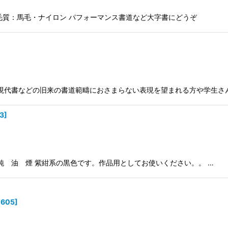
ｍ 毛質：馬毛・ナイロン パフォーマンス書道など大字書にどうぞ
×63mm 現代書などの旧来の書道範疇におさまらない表現を望まれる方や学生さ
3
]
) 495 純 油 煙 紫紺系の黒色です。作品用としてお使いください。。 …
0605
]