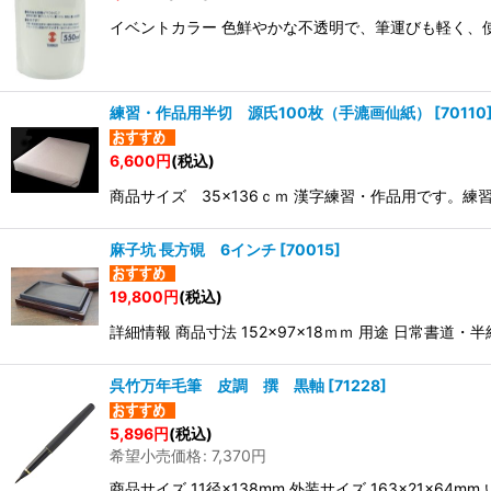
イベントカラー 色鮮やかな不透明で、筆運びも軽く、
練習・作品用半切 源氏100枚（手漉画仙紙）
[
70110
6,600
円
(税込)
商品サイズ 35×136ｃｍ 漢字練習・作品用です。
麻子坑 長方硯 6インチ
[
70015
]
19,800
円
(税込)
詳細情報 商品寸法 152×97×18ｍｍ 用途 日常
呉竹万年毛筆 皮調 撰 黒軸
[
71228
]
5,896
円
(税込)
希望小売価格
:
7,370
円
商品サイズ 11径×138mm 外装サイズ 163×21