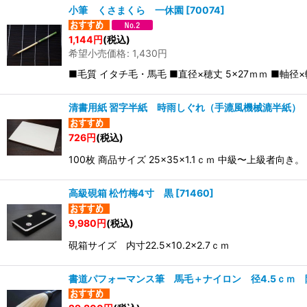
小筆 くさまくら 一休園
[
70074
]
1,144
円
(税込)
希望小売価格
:
1,430
円
■毛質 イタチ毛・馬毛 ■直径×穂丈 5×27ｍｍ ■軸径×軸
清書用紙 習字半紙 時雨しぐれ（手漉風機械漉半紙） 
726
円
(税込)
100枚 商品サイズ 25×35×1.1ｃｍ 中級〜上
高級硯箱 松竹梅4寸 黒
[
71460
]
9,980
円
(税込)
硯箱サイズ 内寸22.5×10.2×2.7ｃｍ
書道パフォーマンス筆 馬毛＋ナイロン 径4.5ｃｍ 