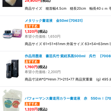
29,800
円
(税込)
商品サイズ 穂首幅4.5cm 穂長20cm 軸長40ｃ
メタリック書道液 金50ml
[
70631
]
1,320
円
(税込)
希望小売価格
:
1,650
円
商品サイズ 61×51×61mm 外装サイズ 63×54
作品用墨液 書芸呉竹 紫紺系黒500ml 呉竹
[
7008
1,760
円
(税込)
希望小売価格
:
2,200
円
商品寸法W*D*Hmm 71*215*77 商品実重量 (g
パフォーマンス書道用カラー書道液 赤 550ｍｌ
[
7
1,320
円
(税込)