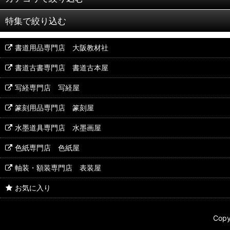
特集で絞り込む
大筆/太筆
書道用品専門店 大阪教材社
季節の書道具
中筆
書道古書専門店 書道古本屋
写経専門店 写経屋
小筆/細筆
篆刻用品専門店 篆刻屋
水墨道具専門店 水墨画屋
唐筆/中国筆
色紙専門店 色紙屋
書道パフォーマンス筆
軸装・額装専門店 表装屋
お気に入り
特殊筆
Cop