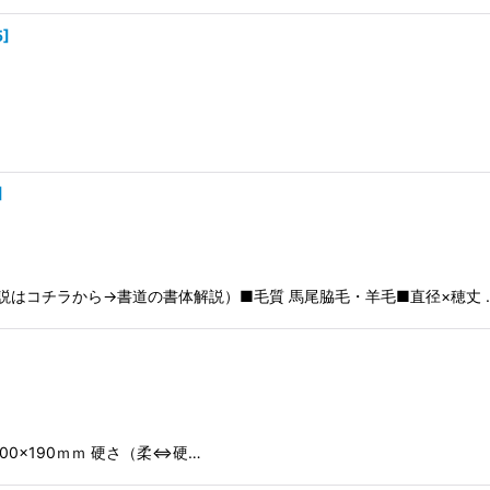
5
]
]
説はコチラから→書道の書体解説）■毛質 馬尾脇毛・羊毛■直径×穂丈 
100×190ｍｍ 硬さ（柔⇔硬…