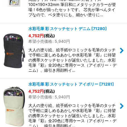
100×190×32mm 筆日和にメタリックカラーが登
場！6色が揃ったセットです。 芯先が筆ぺんタイ
プなので、ベタ塗りにも、細かい塗りに…
水彩毛筆 彩 スケッチセット デニム
[
71280
]
4,752
円
(税込)
希望小売価格
:
5,940
円
大人の塗り絵、絵手紙やコミックを毛筆のタッチ
で手軽に楽しめるあかしや水彩毛筆『彩』に待望
の携帯スケッチセットが誕生いたしました。水彩
毛筆『彩』全20色に専用ケース（アイボリー・デ
ニム）、線引き用顔料イ…
水彩毛筆 彩 スケッチセット アイボリー
[
71281
]
4,752
円
(税込)
希望小売価格
:
5,940
円
大人の塗り絵、絵手紙やコミックを毛筆のタッチ
で手軽に楽しめるあかしや水彩毛筆『彩』に待望
の携帯スケッチセットが誕生いたしました。水彩
毛筆『彩』全20色に専用ケース（アイボリー・デ
ニム）、線引き用顔料イ…