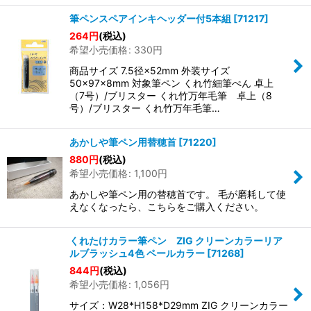
筆ペンスペアインキヘッダー付5本組
[
71217
]
264
円
(税込)
希望小売価格
:
330
円
商品サイズ 7.5径×52mm 外装サイズ
50×97×8mm 対象筆ペン くれ竹細筆ぺん 卓上
（7号）/ブリスター くれ竹万年毛筆 卓上（8
号）/ブリスター くれ竹万年毛筆…
あかしや筆ペン用替穂首
[
71220
]
880
円
(税込)
希望小売価格
:
1,100
円
あかしや筆ペン用の替穂首です。 毛が磨耗して使
えなくなったら、こちらをご購入ください。
くれたけカラー筆ペン ZIG クリーンカラーリア
ルブラッシュ4色 ペールカラー
[
71268
]
844
円
(税込)
希望小売価格
:
1,056
円
サイズ：W28*H158*D29mm ZIG クリーンカラー