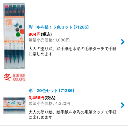
彩 冬を描く５色セット
[
71285
]
864
円
(税込)
希望小売価格
:
1,080
円
大人の塗り絵、絵手紙を水彩の毛筆タッチで手軽
に楽しめます
彩 20色セット
[
71286
]
3,456
円
(税込)
希望小売価格
:
4,320
円
大人の塗り絵、絵手紙を水彩の毛筆タッチで手軽
に楽しめます