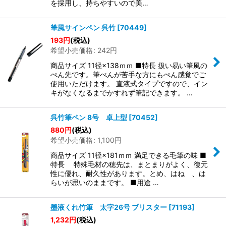
を採用し、持ちやすいので美…
筆風サインペン 呉竹
[
70449
]
193
円
(税込)
希望小売価格
:
242
円
商品サイズ 11径×138ｍｍ ■特長 扱い易い筆風の
ぺん先です。筆ぺんが苦手な方にもぺん感覚でご
使用いただけます。 直液式タイプですので、イン
キがなくなるまでかすれず筆記できます。 …
呉竹筆ペン 8号 卓上型
[
70452
]
880
円
(税込)
希望小売価格
:
1,100
円
商品サイズ 11径×181ｍｍ 満足できる毛筆の味 ■
特長 特殊毛材の穂先は、まとまりがよく、復元
性に優れ、耐久性があります。とめ、はね 、は
らいが思いのままです。 ■用途 …
墨液くれ竹筆 太字26号 ブリスター
[
71193
]
1,232
円
(税込)