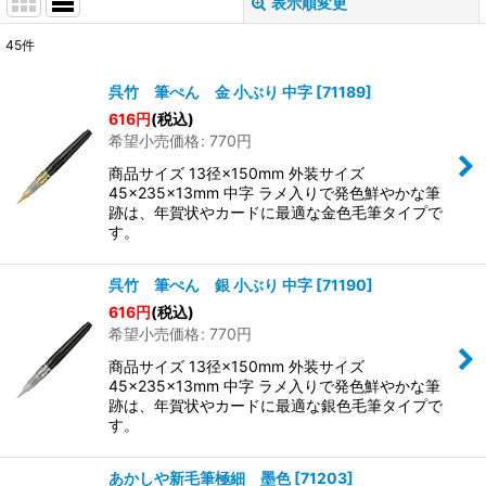
表示順変更
閉じる
45
件
表示数
:
呉竹 筆ぺん 金 小ぶり 中字
[
71189
]
616
円
(税込)
並び順
:
希望小売価格
:
770
円
商品サイズ 13径×150mm 外装サイズ
絞り込む
45×235×13mm 中字 ラメ入りで発色鮮やかな筆
跡は、年賀状やカードに最適な金色毛筆タイプで
す。
呉竹 筆ぺん 銀 小ぶり 中字
[
71190
]
616
円
(税込)
希望小売価格
:
770
円
商品サイズ 13径×150mm 外装サイズ
45×235×13mm 中字 ラメ入りで発色鮮やかな筆
跡は、年賀状やカードに最適な銀色毛筆タイプで
す。
あかしや新毛筆極細 墨色
[
71203
]