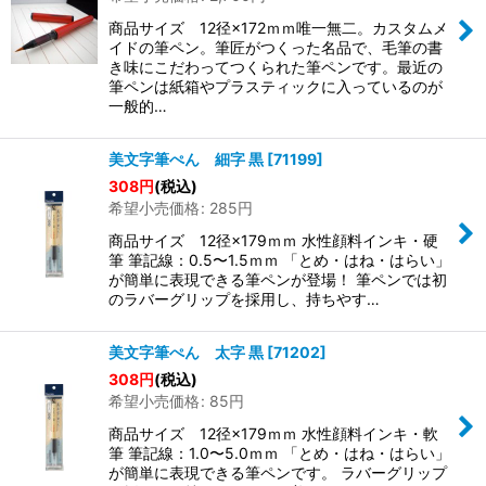
商品サイズ 12径×172ｍｍ唯一無二。カスタムメ
イドの筆ペン。筆匠がつくった名品で、毛筆の書
き味にこだわってつくられた筆ペンです。最近の
筆ペンは紙箱やプラスティックに入っているのが
一般的…
美文字筆ぺん 細字 黒
[
71199
]
308
円
(税込)
希望小売価格
:
285
円
商品サイズ 12径×179ｍｍ 水性顔料インキ・硬
筆 筆記線：0.5〜1.5ｍｍ 「とめ・はね・はらい」
が簡単に表現できる筆ペンが登場！ 筆ペンでは初
のラバーグリップを採用し、持ちやす…
美文字筆ぺん 太字 黒
[
71202
]
308
円
(税込)
希望小売価格
:
85
円
商品サイズ 12径×179ｍｍ 水性顔料インキ・軟
筆 筆記線：1.0〜5.0ｍｍ 「とめ・はね・はらい」
が簡単に表現できる筆ペンです。 ラバーグリップ