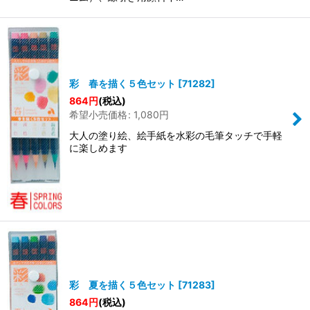
彩 春を描く５色セット
[
71282
]
864
円
(税込)
希望小売価格
:
1,080
円
大人の塗り絵、絵手紙を水彩の毛筆タッチで手軽
に楽しめます
彩 夏を描く５色セット
[
71283
]
864
円
(税込)