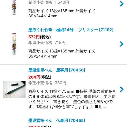
希望小売価格
:
1,540
円
商品サイズ 13径×185mm 外装サイズ
39×244×14mm
墨液くれ竹筆 極細24号 ブリスター
[
71192
]
572
円
(税込)
希望小売価格
:
715
円
商品サイズ 13径×185mm 外装サイズ
39×244×14mm
墨運堂筆ぺん 慶事用
[
70456
]
264
円
(税込)
希望小売価格
:
330
円
商品サイズ 11径×175ｍｍ ■特長 毛筆の感覚をそ
のまま体感出来る筆ぺんです。慶事用としてお使
いください。 書き易く、墨色の黒さも鮮やかで
す。1本あれば何かと重宝しますよ！ ■用…
墨運堂筆ぺん 仏事用
[
70455
]