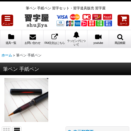
筆ペン 手紙ペン 習字セット・習字道具販売 習字屋
メニュー
カート
ラッピングにつ
道具一覧
お問い合わせ
FAX注文はこちら
youtube
商品検索
いて
ホーム
>
筆ペン 手紙ペン
筆ペン 手紙ペン