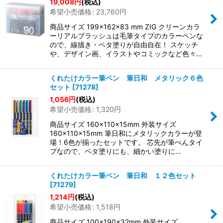
19,008
円
(税込)
希望小売価格
:
23,760
円
商品サイズ 199×162×83 mm ZIG クリーンカラ
ーリアルブラッシュは毛筆タイプのカラーペンな
ので、線描き・ベタ塗りが自由自在！ スケッチ
や、デザイン画、イラストやコミックなど色々…
くれたけカラー筆ペン 筆日和 メタリック６色
セット
[
71278
]
1,056
円
(税込)
希望小売価格
:
1,320
円
商品サイズ 160×110×15mm 外装サイズ
160×110×15mm 筆日和にメタリックカラーが登
場！6色が揃ったセットです。 芯先が筆ぺんタイ
プなので、ベタ塗りにも、細かい塗りに…
くれたけカラー筆ペン 筆日和 １２色セット
[
71279
]
1,214
円
(税込)
希望小売価格
:
1,518
円
商品サイズ 100×190×32mm 外装サイズ