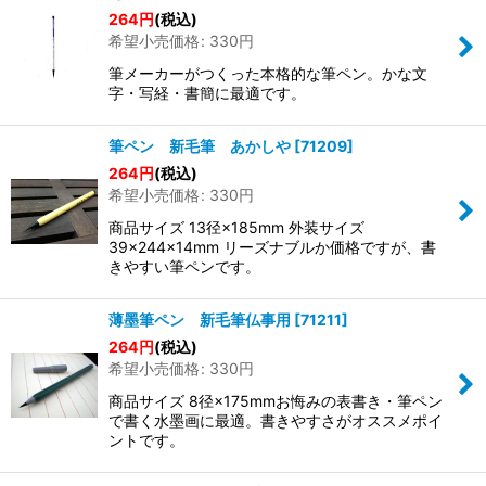
264
円
(税込)
希望小売価格
:
330
円
筆メーカーがつくった本格的な筆ペン。かな文
字・写経・書簡に最適です。
筆ペン 新毛筆 あかしや
[
71209
]
264
円
(税込)
希望小売価格
:
330
円
商品サイズ 13径×185mm 外装サイズ
39×244×14mm リーズナブルか価格ですが、書
きやすい筆ペンです。
薄墨筆ペン 新毛筆仏事用
[
71211
]
264
円
(税込)
希望小売価格
:
330
円
商品サイズ 8径×175mmお悔みの表書き・筆ペン
で書く水墨画に最適。書きやすさがオススメポイ
ントです。