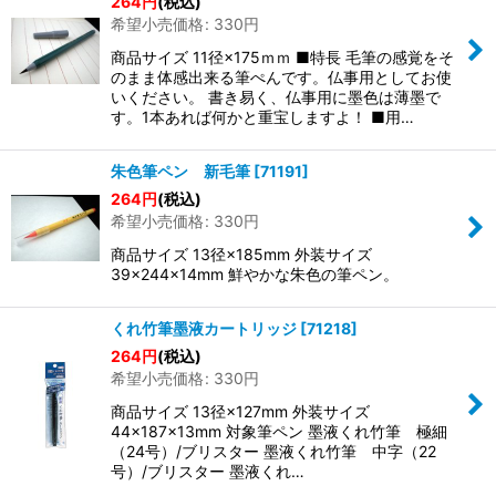
264
円
(税込)
希望小売価格
:
330
円
商品サイズ 11径×175ｍｍ ■特長 毛筆の感覚をそ
のまま体感出来る筆ぺんです。仏事用としてお使
いください。 書き易く、仏事用に墨色は薄墨で
す。1本あれば何かと重宝しますよ！ ■用…
朱色筆ペン 新毛筆
[
71191
]
264
円
(税込)
希望小売価格
:
330
円
商品サイズ 13径×185mm 外装サイズ
39×244×14mm 鮮やかな朱色の筆ペン。
くれ竹筆墨液カートリッジ
[
71218
]
264
円
(税込)
希望小売価格
:
330
円
商品サイズ 13径×127mm 外装サイズ
44×187×13mm 対象筆ペン 墨液くれ竹筆 極細
（24号）/ブリスター 墨液くれ竹筆 中字（22
号）/ブリスター 墨液くれ…