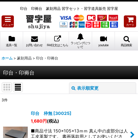
印台 印褥台 篆刻用品 習字セット・習字道具販売 習字屋
メニュー
カート
ラッピングにつ
道具一覧
お問い合わせ
FAX注文はこちら
youtube
商品検索
いて
ホーム
>
篆刻用品
>
印台・印褥台
印台・印褥台
表示順変更
閉じる
3
件
表示数
:
印台 枠無
[
30025
]
1,680
円
(税込)
並び順
:
■商品寸法 150×105×13ｍｍ 真ん中の皮部分は人
工皮革製です。 書画落款用としてお使いくださ