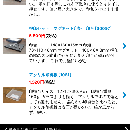
絞り込む
い。 印を押す際にこれを下敷きに使うとキレイに
押せます。使い易い大きさで、印色をそのまま活
かし…
押印セット マグネット印矩・印台
[
30097
]
5,500
円
(税込)
印台 148×180×15mm 印矩
78×110× 8mm マグネット 100× 8× 8mm 押印
の際のズレ防止のために印矩と印台に磁石が付い
ています。 これで完璧にいがむ…
アクリル印褥板
[
1051
]
1,320
円
(税込)
印褥台サイズ 12×12×厚0.9ｃｍ 印褥台重量
160ｇ ガラスよりも軽く、アクリルですので落と
しても割れません。 柔らかい印褥台と比べると、
アクリル印褥板は表面が硬いので、線が広がら
ず、鋭い…
書道用品専門店 大阪教材社