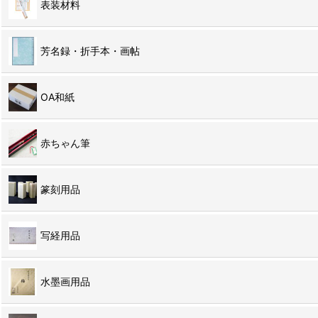
表装材料
芳名録・折手本・画帖
OA和紙
赤ちゃん筆
篆刻用品
写経用品
水墨画用品