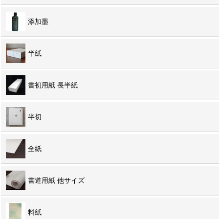
添加墨
半紙
書初用紙 長半紙
半切
全紙
書道用紙 他サイズ
料紙