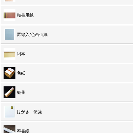
臨書用紙
罫線入/色画仙紙
絹本
色紙
短冊
はがき 便箋
奉書紙