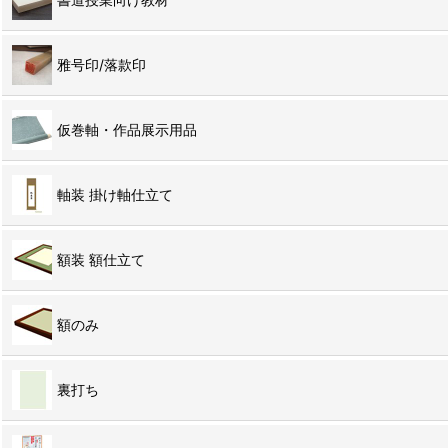
雅号印/落款印
仮巻軸・作品展示用品
軸装 掛け軸仕立て
額装 額仕立て
額のみ
裏打ち