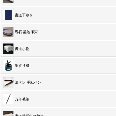
書道下敷き
硯石 墨池 硯箱
書道小物
墨すり機
筆ペン 手紙ペン
万年毛筆
書道授業向け教材