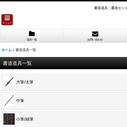
書道道具・書道セッ
メニュー
道具一覧
お問い合わせ
ホーム
>
書道道具一覧
書道道具一覧
大筆/太筆
中筆
小筆/細筆