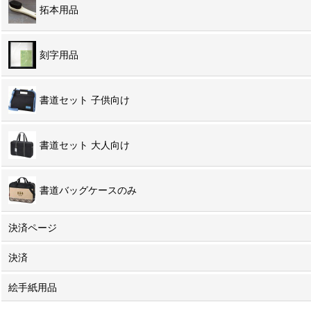
拓本用品
刻字用品
書道セット 子供向け
書道セット 大人向け
書道バッグケースのみ
決済ページ
決済
絵手紙用品