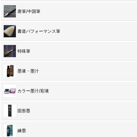
唐筆/中国筆
書道パフォーマンス筆
特殊筆
墨液・墨汁
カラー墨汁/彩液
固形墨
練墨