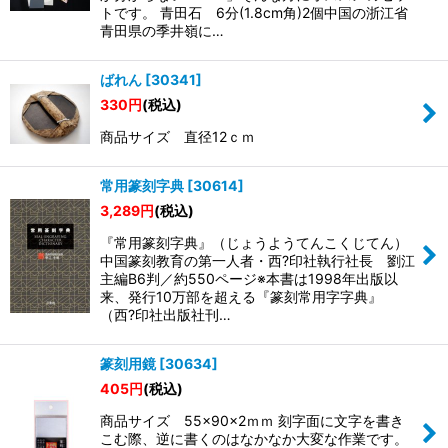
絞り込む
トです。 青田石 6分(1.8cm角)2個中国の浙江省
青田県の季井嶺に…
ばれん
[
30341
]
330
円
(税込)
商品サイズ 直径12ｃｍ
常用篆刻字典
[
30614
]
3,289
円
(税込)
『常用篆刻字典』（じょうようてんこくじてん）
中国篆刻教育の第一人者・西?印社執行社長 劉江
主編B6判／約550ページ※本書は1998年出版以
来、発行10万部を超える『篆刻常用字字典』
（西?印社出版社刊…
篆刻用鏡
[
30634
]
405
円
(税込)
商品サイズ 55×90×2ｍｍ 刻字面に文字を書き
こむ際、逆に書くのはなかなか大変な作業です。