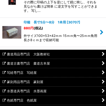
その際に印稿の上下を逆にして鏡に映し、それを
見ながら書けば簡単 に逆文字を写すことができま
す。 写し…
印箱 長寸5分〜8分 1本用
[
30707
]
880
円
(税込)
外サイズ100×53×42ｍｍ 15ｍｍ角〜25ｍｍ角用
長さ8ｃｍまで収納可能
書道用品専門店 大阪教材社
書道古書専門店 書道古本屋
写経専門店 写経屋
篆刻用品専門店 篆刻屋
水墨道具専門店 水墨画屋
色紙専門店 色紙屋