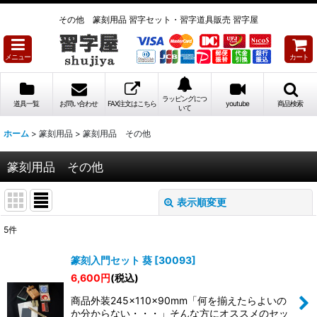
その他 篆刻用品 習字セット・習字道具販売 習字屋
メニュー
カート
ラッピングにつ
道具一覧
お問い合わせ
FAX注文はこちら
youtube
商品検索
いて
ホーム
>
篆刻用品
>
篆刻用品 その他
篆刻用品 その他
表示順変更
閉じる
5
件
表示数
:
篆刻入門セット 葵
[
30093
]
6,600
円
(税込)
並び順
:
商品外装245×110×90mm「何を揃えたらよいの
か分からない・・・」そんな方にオススメのセッ