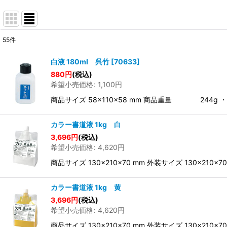
55
件
表示数
:
白液 180ml 呉竹
[
70633
]
880
円
(税込)
並び順
:
希望小売価格
:
1,100
円
商品サイズ 58×110×58 mm 商品重量 24
カラー書道液 1kg 白
3,696
円
(税込)
希望小売価格
:
4,620
円
商品サイズ 130×210×70 mm 外装サイズ 130×
カラー書道液 1kg 黄
3,696
円
(税込)
希望小売価格
:
4,620
円
商品サイズ 130×210×70 mm 外装サイズ 130×