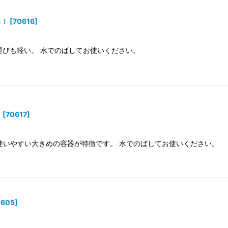
ｍｌ
[
70616
]
運びも軽い。 水でのばしてお使いください。
ｌ
[
70617
]
使いやすい大きめの容器が特徴です。 水でのばしてお使いください。
0605
]