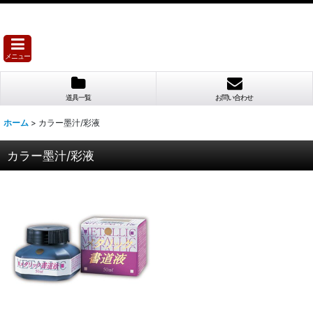
メニュー
道具一覧
お問い合わせ
ホーム
>
カラー墨汁/彩液
カラー墨汁/彩液