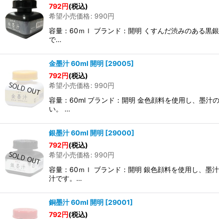
792
円
(税込)
希望小売価格
:
990
円
容量：60ｍｌ ブランド：開明 くすんだ渋みのある
で…
金墨汁 60ml 開明
[
29005
]
792
円
(税込)
希望小売価格
:
990
円
容量：60ml ブランド：開明 金色顔料を使用し、墨
い。 …
銀墨汁 60ml 開明
[
29000
]
792
円
(税込)
希望小売価格
:
990
円
容量：60ｍｌ ブランド：開明 銀色顔料を使用し、
汁です。…
銅墨汁 60ml 開明
[
29001
]
792
円
(税込)