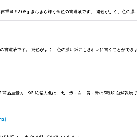
61mm 本体重量 92.08g きらきら輝く金色の書道液です。 発色がよく、
銀色の書道液です。 発色がよく、色の濃い紙にもきれいに書くことができ
×62 商品重量ｇ：96 紙箱入色は、黒・赤・白・黄・青の5種類 自然乾燥
13
]
運びも軽い。 水でのばしてお使いください。