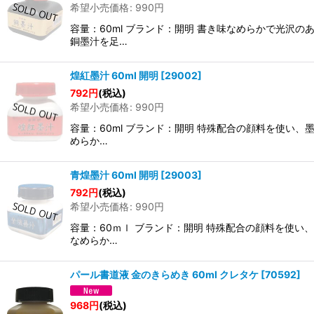
希望小売価格
:
990
円
容量：60ml ブランド：開明 書き味なめらかで光
銅墨汁を足…
煌紅墨汁 60ml 開明
[
29002
]
792
円
(税込)
希望小売価格
:
990
円
容量：60ml ブランド：開明 特殊配合の顔料を使い
めらか…
青煌墨汁 60ml 開明
[
29003
]
792
円
(税込)
希望小売価格
:
990
円
容量：60ｍｌ ブランド：開明 特殊配合の顔料を使
なめらか…
パール書道液 金のきらめき 60ml クレタケ
[
70592
]
968
円
(税込)