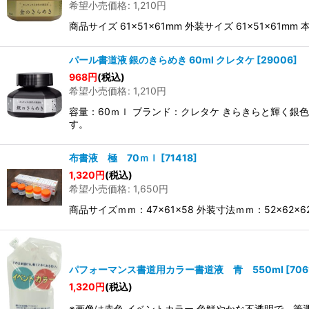
希望小売価格
:
1,210
円
商品サイズ 61×51×61mm 外装サイズ 61×51×
パール書道液 銀のきらめき 60ml クレタケ
[
29006
]
968
円
(税込)
希望小売価格
:
1,210
円
容量：60ｍｌ ブランド：クレタケ きらきらと輝く
す。
布書液 極 70ｍｌ
[
71418
]
1,320
円
(税込)
希望小売価格
:
1,650
円
商品サイズｍｍ：47×61×58 外装寸法ｍｍ：52×62
パフォーマンス書道用カラー書道液 青 550ml
[
706
1,320
円
(税込)
※画像は赤色 イベントカラー 色鮮やかな不透明で、筆