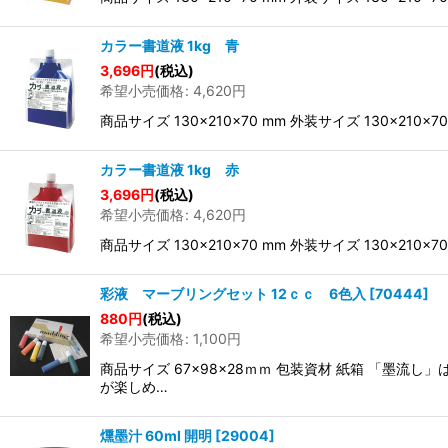
カラー書道液 1kg 青
3,696
円
(税込)
希望小売価格
:
4,620
円
商品サイズ 130×210×70 mm 外装サイズ 130×
カラー書道液 1kg 赤
3,696
円
(税込)
希望小売価格
:
4,620
円
商品サイズ 130×210×70 mm 外装サイズ 130×
彩液 マーブリングセット 12ｃｃ 6色入
[
70444
]
880
円
(税込)
希望小売価格
:
1,100
円
商品サイズ 67×98×28ｍｍ 包装資材 紙箱 「
が楽しめ…
燻墨汁 60ml 開明
[
29004
]