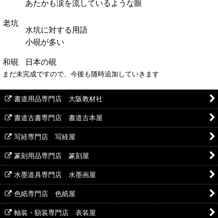
あたかも涙を流しているような眼
老坑
水坑に対する用語
小硯が多い
和硯
日本の硯
まだ未完成ですので、今後も随時追加していきます
書道用品専門店 大阪教材社
書道古書専門店 書道古本屋
写経専門店 写経屋
篆刻用品専門店 篆刻屋
水墨道具専門店 水墨画屋
色紙専門店 色紙屋
軸装・額装専門店 表装屋