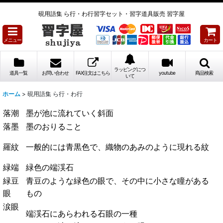
硯用語集 ら行・わ行習字セット・習字道具販売 習字屋
メニュー
カート
ラッピングにつ
道具一覧
お問い合わせ
FAX注文はこちら
youtube
商品検索
いて
ホーム
>
硯用語集 ら行・わ行
落潮
墨が池に流れていく斜面
落墨
墨のおりること
一般的には青黒色で、織物のあみのように現れる紋
羅紋
緑端
緑色の端渓石
緑豆
青豆のような緑色の眼で、その中に小さな瞳がある
眼
もの
涙眼
端渓石にあらわれる石眼の一種