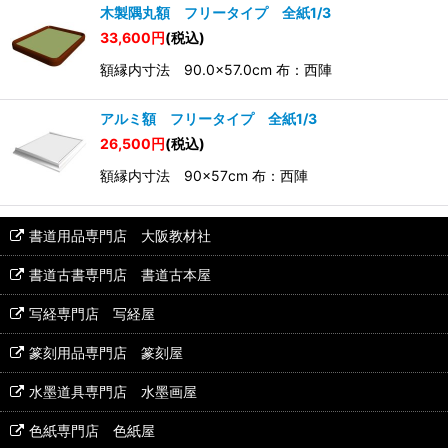
木製隅丸額 フリータイプ 全紙1/3
33,600
円
(税込)
額縁内寸法 90.0×57.0cm 布：西陣
アルミ額 フリータイプ 全紙1/3
26,500
円
(税込)
額縁内寸法 90×57cm 布：西陣
書道用品専門店 大阪教材社
書道古書専門店 書道古本屋
写経専門店 写経屋
篆刻用品専門店 篆刻屋
水墨道具専門店 水墨画屋
色紙専門店 色紙屋