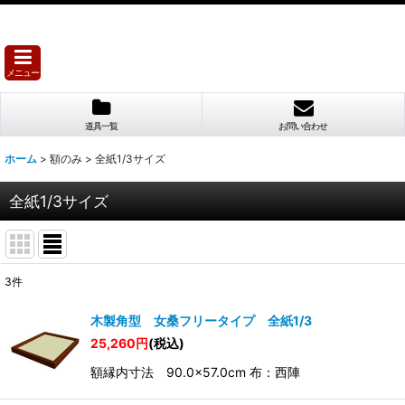
メニュー
道具一覧
お問い合わせ
ホーム
>
額のみ
>
全紙1/3サイズ
全紙1/3サイズ
3
件
表示数
:
木製角型 女桑フリータイプ 全紙1/3
25,260
円
(税込)
並び順
:
額縁内寸法 90.0×57.0cm 布：西陣