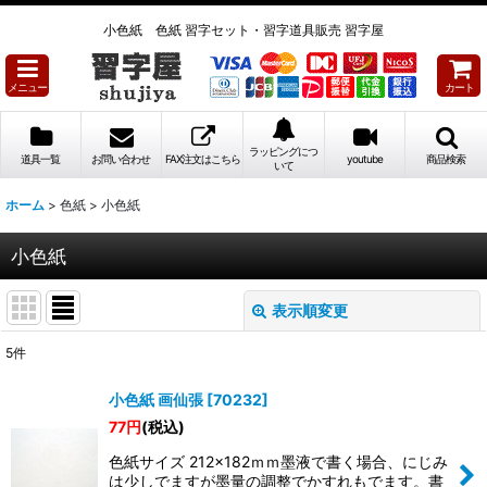
小色紙 色紙 習字セット・習字道具販売 習字屋
メニュー
カート
ラッピングにつ
道具一覧
お問い合わせ
FAX注文はこちら
youtube
商品検索
いて
ホーム
>
色紙
>
小色紙
小色紙
表示順変更
閉じる
5
件
表示数
:
小色紙 画仙張
[
70232
]
77
円
(税込)
並び順
:
色紙サイズ 212×182ｍｍ墨液で書く場合、にじみ
は少しでますが墨量の調整でかすれもでます。書