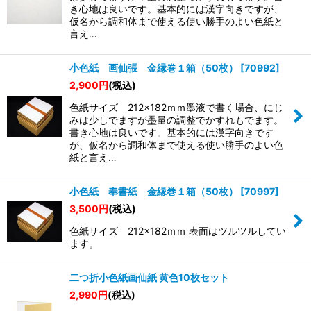
絞り込む
き心地は良いです。基本的には漢字向きですが、
仮名から調和体まで使える使い勝手のよい色紙と
言え…
小色紙 画仙張 金縁巻１箱（50枚）
[
70992
]
2,900
円
(税込)
色紙サイズ 212×182ｍｍ墨液で書く場合、にじ
みは少しでますが墨量の調整でかすれもでます。
書き心地は良いです。基本的には漢字向きです
が、仮名から調和体まで使える使い勝手のよい色
紙と言え…
小色紙 奉書紙 金縁巻１箱（50枚）
[
70997
]
3,500
円
(税込)
色紙サイズ 212×182ｍｍ 表面はツルツルしてい
ます。
二つ折小色紙画仙紙 黄色10枚セット
2,990
円
(税込)