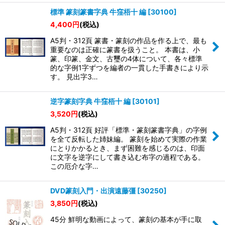
標準 篆刻篆書字典 牛窪梧十 編
[
30100
]
4,400
円
(税込)
A5判・312頁 篆書・篆刻の作品を作る上で、最も
重要なのは正確に篆書を扱うこと。 本書は、小
篆、印篆、金文、古璽の4体について、各々標準
的な字例1字ずつを編者の一貫した手書きにより示
す。 見出字3…
逆字篆刻字典 牛窪梧十 編
[
30101
]
3,520
円
(税込)
A5判・312頁 好評「標準・篆刻篆書字典」の字例
を全て反転した姉妹編。 篆刻を始めて実際の作業
にとりかかるとき、まず困難を感じるのは、印面
に文字を逆字にして書き込む布字の過程である。
この厄介な字…
DVD篆刻入門・出演遠藤彊
[
30250
]
3,850
円
(税込)
45分 鮮明な動画によって、篆刻の基本が手に取