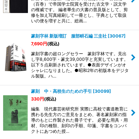
絞り込む
（百巻）で帝国学士院賞を受けた古文学・説文学
の権威です。 編者畢生の大書の普及版として、剪
修を加え写真縮刷して一冊とし、字典として取扱
いの便を増すと共に、総画…
篆刻字林 新版増訂 服部畊石編 三圭社
[
30067
]
7,690
円
(税込)
篆刻字書の超ロングセラー 篆刻字林です。見出
し字8,600字・篆文39,000字と充実しています。
以下５点刷新されています。●表面デザインがオ
シャレになりました。●昭和2年の初版本をデジタ
ル製版。ハ…
篆刻 中・高校生のための手引
[
30099
]
330
円
(税込)
編集 現代書芸術研究所 実際に高校で書道教育に
携わる先生方のご意見をまとめ、著名篆刻家の指
導のもとに作製された冊子です。 必要な用具・用
材、印の種類、刻印の手順、印箋、字書をコンパ
クトにあつめた授…