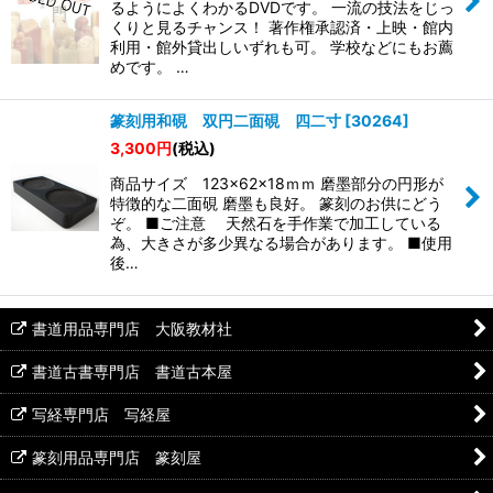
るようによくわかるDVDです。 一流の技法をじっ
くりと見るチャンス！ 著作権承認済・上映・館内
利用・館外貸出しいずれも可。 学校などにもお薦
めです。 …
篆刻用和硯 双円二面硯 四二寸
[
30264
]
3,300
円
(税込)
商品サイズ 123×62×18ｍｍ 磨墨部分の円形が
特徴的な二面硯 磨墨も良好。 篆刻のお供にどう
ぞ。 ■ご注意 天然石を手作業で加工している
為、大きさが多少異なる場合があります。 ■使用
後…
書道用品専門店 大阪教材社
書道古書専門店 書道古本屋
写経専門店 写経屋
篆刻用品専門店 篆刻屋