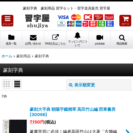
篆刻字典 篆刻用品 習字セット・習字道具販売 習字屋
メニュー
カート
ラッピングにつ
道具一覧
お問い合わせ
FAX注文はこちら
youtube
商品検索
いて
ホーム
>
篆刻用品
>
篆刻字典
篆刻字典
表示順変更
閉じる
7
件
表示数
:
篆刻大字典 朝陽字鑑精萃 高田竹山編 西東書房
[
30066
]
並び順
:
7,150
円
(税込)
篆書学習に必須！編者高田竹山は大著「古籀編