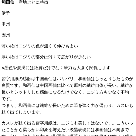
和画仙
産地ごとに特徴
伊予
甲州
因州
薄い紙はニジミの色が濃くて伸びもよい
厚い紙はニジミの部分は薄くて広がりが少ない
※墨色や潤渇には紙質だけでなく筆力も大きく関係します
習字用紙の感触は中国画仙はパリパリ、和画仙はしっとりしたものが
良質です。和画仙は中国画仙に比べて原料の繊維自体が長い。繊維が
長いとシットリした感触になるだけでなく、ニジミ方も少なく不均一
です。
つまり、和画仙には繊維が長いために筆を弾く力が備わり、カスレも
粗く出てしまいます。
カスレが粗く出る習字用紙は、ニジミも美しくはないです。こういっ
たことから柔らかい印象を与えたい淡墨表現には和画仙は不向きで