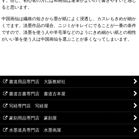
す。但し、初心者の方には和画仙は運筆がよいので書きやすいと感じ
ると思います。
中国画仙は繊維の短さから墨が紙によく浸透し、カスレもきめが細か
くでます。淡墨作品の場合、ニジミがキレイにでることが一番の条件
ですので、淡墨を使う人や羊毛筆などのようにきめ細かい紙との相性
がいい筆を使う人は中国画仙を選ぶことが多くなってしまいます。
書道用品専門店 大阪教材社
書道古書専門店 書道古本屋
写経専門店 写経屋
篆刻用品専門店 篆刻屋
水墨道具専門店 水墨画屋