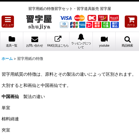
習字用紙の特徴習字セット・習字道具販売 習字屋
メニュー
カート
ラッピングにつ
道具一覧
お問い合わせ
FAX注文はこちら
youtube
商品検索
いて
ホーム
>
習字用紙の特徴
習字用紙質の特徴は、原料とその製法の違いによって区別されます。
大別すると和画仙と中国画仙です。
中国画仙
製法の違い
単宣
棉料綿連
夾宣