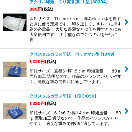
アクリル印矩 くり貫き加工L型
[
30394
]
880
円
(税込)
印矩サイズ 11ｃｍ×7ｃｍ 厚み6ｍｍ 印を押す
ときに使う定規です。 印を正しく、キレイに押す
為の必需品！ 大切な書類などに印を押すときにも
大変便利です。 Ｔ字型なので２つの印を平行に
押…
クリスタルガラス印矩 パックマン型
[
1049
]
1,320
円
(税込)
印矩サイズ 直径6×厚1.5ｃｍ 印矩重量 80ｇ
面取加工 透明なので、作品のバランスがとりやす
く、適度な重みで押印に適しています。
クリスタルガラス印矩 L型
[
1050
]
1,320
円
(税込)
印矩サイズ 6.2×6.2×厚1.4ｃｍ 印矩重量 80
ｇ 面取加工 透明なので、作品のバランスがとり
やすく、適度な重みで押印に適しています。