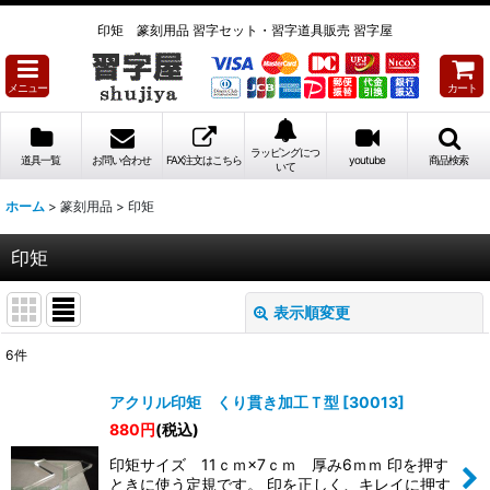
印矩 篆刻用品 習字セット・習字道具販売 習字屋
メニュー
カート
ラッピングにつ
道具一覧
お問い合わせ
FAX注文はこちら
youtube
商品検索
いて
ホーム
>
篆刻用品
>
印矩
印矩
表示順変更
閉じる
6
件
表示数
:
アクリル印矩 くり貫き加工Ｔ型
[
30013
]
880
円
(税込)
並び順
:
印矩サイズ 11ｃｍ×7ｃｍ 厚み6ｍｍ 印を押す
ときに使う定規です。 印を正しく、キレイに押す