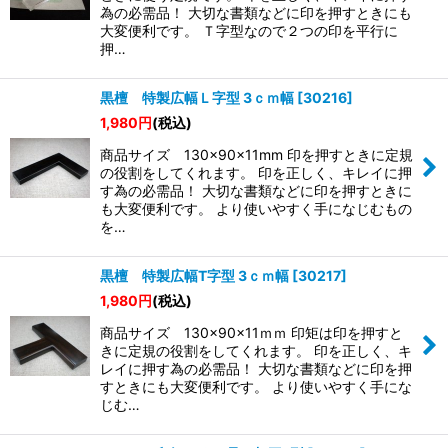
絞り込む
為の必需品！ 大切な書類などに印を押すときにも
大変便利です。 Ｔ字型なので２つの印を平行に
押…
黒檀 特製広幅Ｌ字型 3ｃｍ幅
[
30216
]
1,980
円
(税込)
商品サイズ 130×90×11mm 印を押すときに定規
の役割をしてくれます。 印を正しく、キレイに押
す為の必需品！ 大切な書類などに印を押すときに
も大変便利です。 より使いやすく手になじむもの
を…
黒檀 特製広幅T字型 3ｃｍ幅
[
30217
]
1,980
円
(税込)
商品サイズ 130×90×11ｍｍ 印矩は印を押すと
きに定規の役割をしてくれます。 印を正しく、キ
レイに押す為の必需品！ 大切な書類などに印を押
すときにも大変便利です。 より使いやすく手にな
じむ…