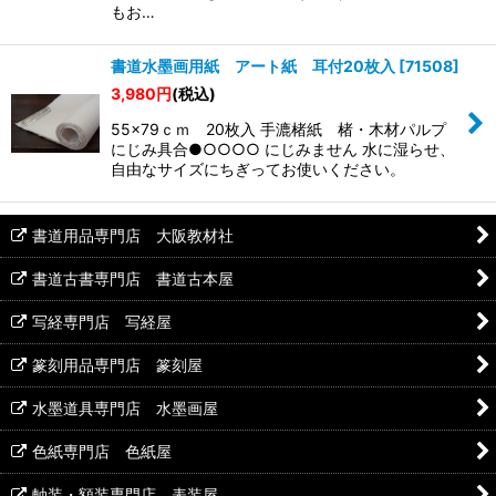
もお…
書道水墨画用紙 アート紙 耳付20枚入
[
71508
]
3,980
円
(税込)
55×79ｃｍ 20枚入 手漉楮紙 楮・木材パルプ
にじみ具合●○○○○ にじみません 水に湿らせ、
自由なサイズにちぎってお使いください。
書道用品専門店 大阪教材社
書道古書専門店 書道古本屋
写経専門店 写経屋
篆刻用品専門店 篆刻屋
水墨道具専門店 水墨画屋
色紙専門店 色紙屋
軸装・額装専門店 表装屋