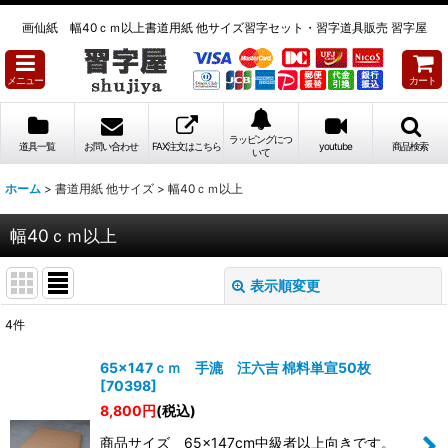
画仙紙 幅40ｃｍ以上書道用紙 他サイズ習字セット・習字道具販売 習字屋
メニュー
カート
ラッピングにつ
道具一覧
お問い合わせ
FAX注文はこちら
youtube
商品検索
いて
ホーム
>
書道用紙 他サイズ
>
幅40ｃｍ以上
幅40ｃｍ以上
表示順変更
閉じる
4
件
表示数
:
65×147ｃｍ 手漉 汪六吉 棉料単宣50枚
[
70398
]
並び順
:
8,800
円
(税込)
商品サイズ 65×147cm中級者以上向きです。