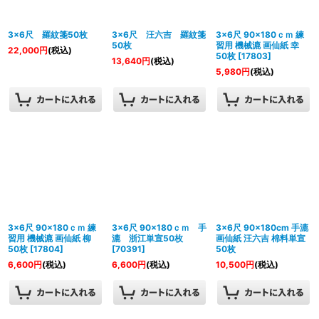
絞り込む
3×6尺 羅紋箋50枚
3×6尺 汪六吉 羅紋箋
3×6尺 90×180ｃｍ 練
50枚
習用 機械漉 画仙紙 幸
22,000
円
(税込)
50枚
[
17803
]
13,640
円
(税込)
5,980
円
(税込)
3×6尺 90×180ｃｍ 練
3×6尺 90×180ｃｍ 手
3×6尺 90×180cm 手漉
習用 機械漉 画仙紙 柳
漉 浙江単宣50枚
画仙紙 汪六吉 棉料単宣
50枚
[
17804
]
[
70391
]
50枚
6,600
円
(税込)
6,600
円
(税込)
10,500
円
(税込)