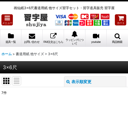
画仙紙3×6尺書道用紙 他サイズ習字セット・習字道具販売 習字屋
メニュー
カート
ラッピングにつ
道具一覧
お問い合わせ
FAX注文はこちら
youtube
商品検索
いて
ホーム
>
書道用紙 他サイズ
>
3×6尺
3×6尺
表示順変更
閉じる
7
件
表示数
:
並び順
: