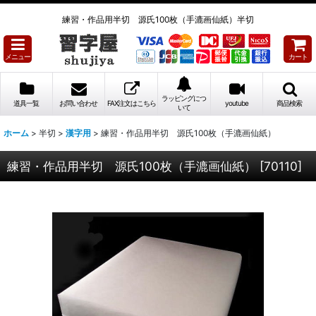
練習・作品用半切 源氏100枚（手漉画仙紙）半切
メニュー
カート
ラッピングにつ
道具一覧
お問い合わせ
FAX注文はこちら
youtube
商品検索
いて
ホーム
>
半切
>
漢字用
>
練習・作品用半切 源氏100枚（手漉画仙紙）
練習・作品用半切 源氏100枚（手漉画仙紙）
[
70110
]