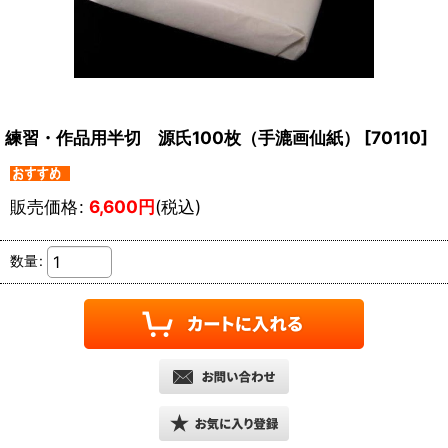
練習・作品用半切 源氏100枚（手漉画仙紙）
[
70110
]
販売価格
:
6,600
円
(税込)
数量
: