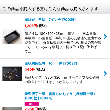
この商品を購入する方はこんな商品も購入されます
羅紋硯 角型 7インチ
[
70025
]
1,296
円
(税込)
商品寸法 180×120×25ｍｍ 用途 日常書道・
半紙用・小画仙紙・半切 中国の安徽省で産出する
硯石です。 石質粘板岩の一種で薄い板状の岩が層
になっているのを縦割りに切り取り硯に仕上げ
て…
筆収納用筆巻 尺一 黒
[
70087
]
440
円
(税込)
商品サイズ 330×326ｍｍ リーズナブルな値段
の割りにつくりはしっかりしています
練習習字半紙 雷鳥らいちょう（機械漉半紙）
1000枚
[
70044
]
2,750
円
(税込)