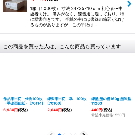
1箱（1,000枚） 寸法 24×35×10ｃｍ 初心者〜中
級者向け。 滲みがなく、練習用に適しており、特
に楷書向きです。 半紙の中には書線の輪郭がぼけ
るものがありますが、この半紙は…
この商品を買った人は、こんな商品も買っています
作品用半切 佳香100枚
練習用半切 幸 100枚
練墨 墨の精160g 墨運堂
（手漉画仙紙）
[
70114
]
[
70100
]
11203
6,980
円
(税込)
2,640
円
(税込)
440
円
(税込)
希望小売価格
:
550
円