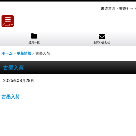
書道道具・書道セッ
メニュー
道具一覧
お問い合わせ
ホーム
>
更新情報
>
古墨入荷
古墨入荷
2025
08
29
年
月
日
古墨入荷