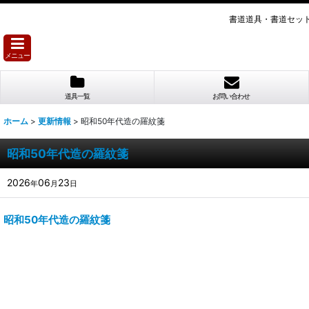
書道道具・書道セッ
メニュー
道具一覧
お問い合わせ
ホーム
>
更新情報
>
昭和50年代造の羅紋箋
昭和50年代造の羅紋箋
2026
06
23
年
月
日
昭和50年代造の羅紋箋