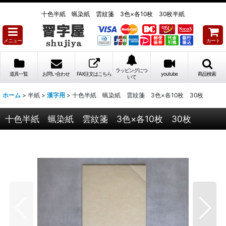
十色半紙 蝋染紙 雲紋箋 3色×各10枚 30枚半紙
メニュー
カート
ラッピングにつ
道具一覧
お問い合わせ
FAX注文はこちら
youtube
商品検索
いて
ホーム
>
半紙
>
漢字用
>
十色半紙 蝋染紙 雲紋箋 3色×各10枚 30枚
十色半紙 蝋染紙 雲紋箋 3色×各10枚 30枚