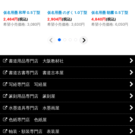
仮名用墨 和琴 0.5丁型
仮名用墨 のぎく 1.0丁型
仮名用墨 朝霧 0.5丁型
2,464
円
(税込)
2,904
円
(税込)
4,840
円
(税込)
希望小売価格
:
3,080
円
希望小売価格
:
3,630
円
希望小売価格
:
6,050
円
書道用品専門店 大阪教材社
書道古書専門店 書道古本屋
写経専門店 写経屋
篆刻用品専門店 篆刻屋
水墨道具専門店 水墨画屋
色紙専門店 色紙屋
軸装・額装専門店 表装屋