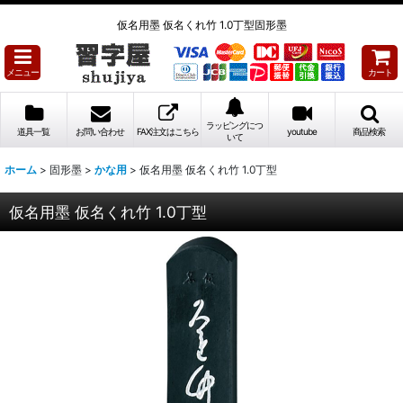
仮名用墨 仮名くれ竹 1.0丁型固形墨
メニュー
カート
ラッピングにつ
道具一覧
お問い合わせ
FAX注文はこちら
youtube
商品検索
いて
ホーム
>
固形墨
>
かな用
>
仮名用墨 仮名くれ竹 1.0丁型
仮名用墨 仮名くれ竹 1.0丁型