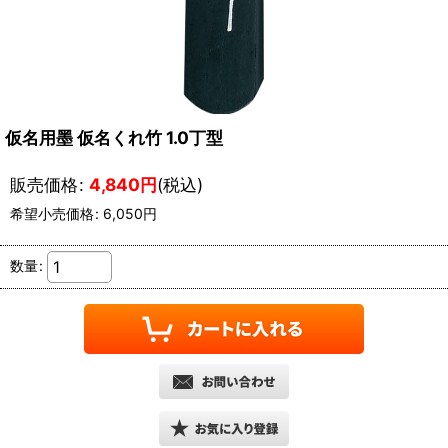
仮名用墨 仮名くれ竹 1.0丁型
販売価格
:
4,840
円
(税込)
希望小売価格
:
6,050
円
数量
: