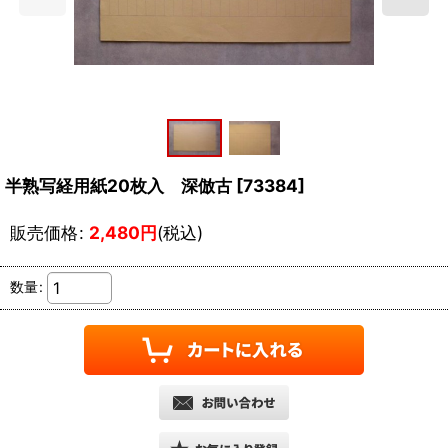
半熟写経用紙20枚入 深倣古
[
73384
]
販売価格
:
2,480
円
(税込)
数量
: