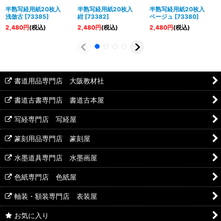
半熟写経用紙20枚入
半熟写経用紙20枚入
半熟写経用紙20枚入
浅倣古
[
73385
]
紺
[
73382
]
ベージュ
[
73380
]
2,480
円
(税込)
2,480
円
(税込)
2,480
円
(税込)
書道用品専門店 大阪教材社
書道古書専門店 書道古本屋
写経専門店 写経屋
篆刻用品専門店 篆刻屋
水墨道具専門店 水墨画屋
色紙専門店 色紙屋
軸装・額装専門店 表装屋
お気に入り