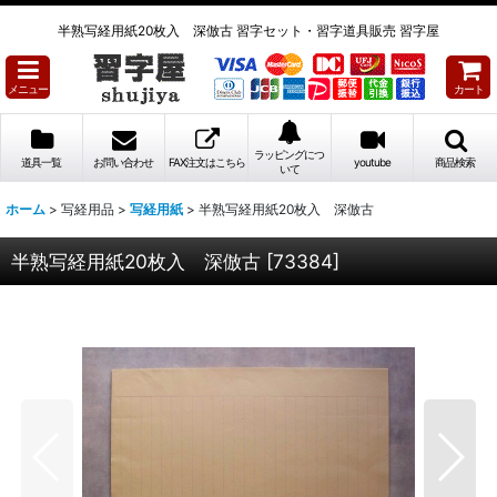
半熟写経用紙20枚入 深倣古 習字セット・習字道具販売 習字屋
メニュー
カート
ラッピングにつ
道具一覧
お問い合わせ
FAX注文はこちら
youtube
商品検索
いて
ホーム
>
写経用品
>
写経用紙
>
半熟写経用紙20枚入 深倣古
半熟写経用紙20枚入 深倣古
[
73384
]