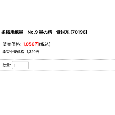
条幅用練墨 No.9 墨の精 紫紺系
[
70196
]
販売価格
:
1,056
円
(税込)
希望小売価格
:
1,320
円
数量
: