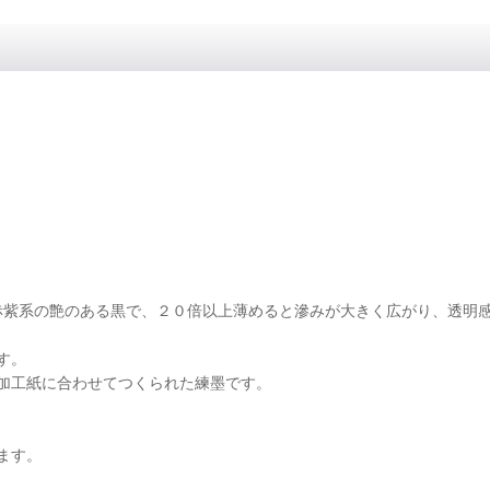
赤紫系の艶のある黒で、２０倍以上薄めると滲みが大きく広がり、透明
す。
加工紙に合わせてつくられた練墨です。
けます。