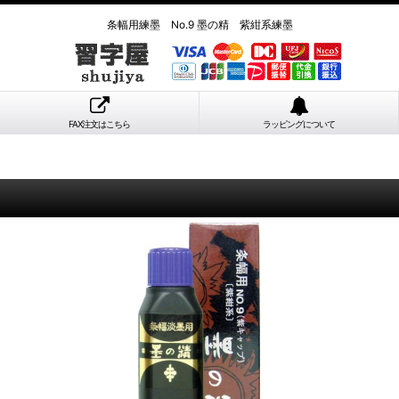
条幅用練墨 No.9 墨の精 紫紺系練墨
FAX注文はこちら
ラッピングについて