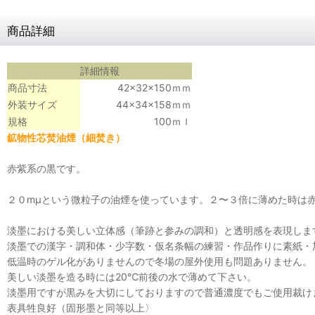
商品詳細
詳細情報
商品寸法
42×32×150ｍｍ
外装サイズ
44×34×158ｍｍ
規格
100ｍｌ
鉱物性芯焚油煙（細焚き）
赤紫系の黒です。
２０mμという微粒子の油煙を使っています。２〜３倍に薄めた時は
淡墨における美しい立体感（筆跡と参みの調和）と透明感を表現しま
淡墨での漢字・調和体・少字数・仮名条幅の練習・作品作りに素紙・
低温時のゲル化がありませんので冬場の屋外使用も問題ありません。
美しい淡墨を造る時には20℃前後の水で薄めて下さい。
淡墨用ですが黒みを大切にしておりますので普通濃度でもご使用裁
表具牲良好（固形墨と同等以上〉