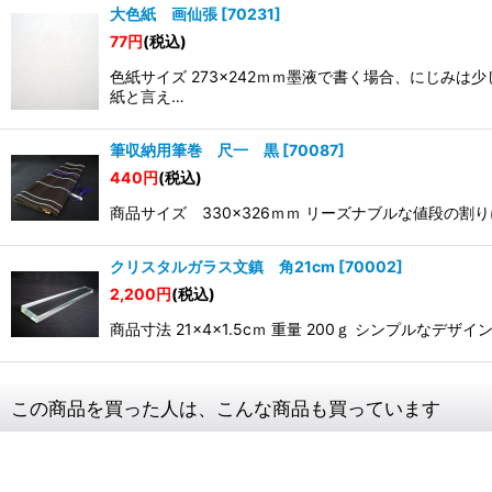
大色紙 画仙張
[
70231
]
77
円
(税込)
色紙サイズ 273×242ｍｍ墨液で書く場合、にじ
紙と言え…
筆収納用筆巻 尺一 黒
[
70087
]
440
円
(税込)
商品サイズ 330×326ｍｍ リーズナブルな値段の
クリスタルガラス文鎮 角21cm
[
70002
]
2,200
円
(税込)
商品寸法 21×4×1.5cｍ 重量 200ｇ シンプ
この商品を買った人は、こんな商品も買っています