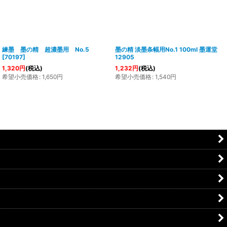
練墨 墨の精 超濃墨用 No.5
墨の精 淡墨条幅用No.1 100ml 墨運堂
[
70197
]
12905
1,320
円
(税込)
1,232
円
(税込)
希望小売価格
:
1,650
円
希望小売価格
:
1,540
円