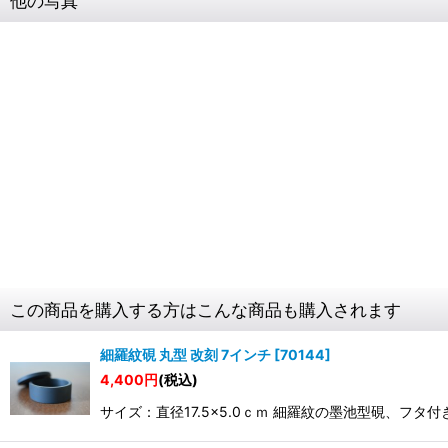
他の写真
この商品を購入する方はこんな商品も購入されます
細羅紋硯 丸型 改刻 7インチ
[
70144
]
4,400
円
(税込)
サイズ：直径17.5×5.0ｃｍ 細羅紋の墨池型硯、フタ