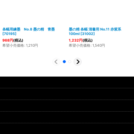
条幅用練墨 No.8 墨の精 青墨
墨の精 条幅 清書用 No.11 赤紫系
[
70195
]
100ml
[
31002
]
968
円
(税込)
1,232
円
(税込)
希望小売価格
:
1,210
円
希望小売価格
:
1,540
円