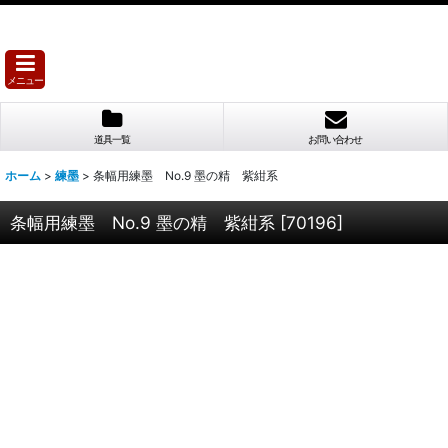
メニュー
道具一覧
お問い合わせ
ホーム
>
練墨
>
条幅用練墨 No.9 墨の精 紫紺系
条幅用練墨 No.9 墨の精 紫紺系
[
70196
]