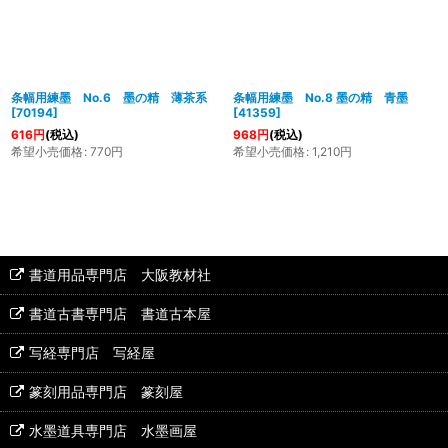
条幅用練墨 No.6 墨の精 薄茶系
条幅用練墨 No.8 墨の精 青墨
[
70194
]
[
41359
]
616
円
(税込)
968
円
(税込)
希望小売価格
:
770
円
希望小売価格
:
1,210
円
書道用品専門店 大阪教材社
書道古書専門店 書道古本屋
写経専門店 写経屋
篆刻用品専門店 篆刻屋
水墨道具専門店 水墨画屋