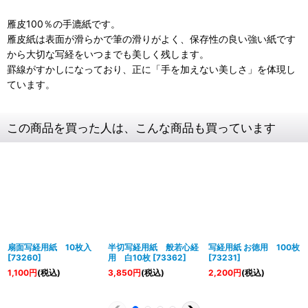
雁皮100％の手漉紙です。
雁皮紙は表面が滑らかで筆の滑りがよく、保存性の良い強い紙です
から大切な写経をいつまでも美しく残します。
罫線がすかしになっており、正に「手を加えない美しさ」を体現し
ています。
この商品を買った人は、こんな商品も買っています
扇面写経用紙 10枚入
半切写経用紙 般若心経
写経用紙 お徳用 100枚
[
73260
]
用 白10枚
[
73362
]
[
73231
]
1,100
円
(税込)
3,850
円
(税込)
2,200
円
(税込)