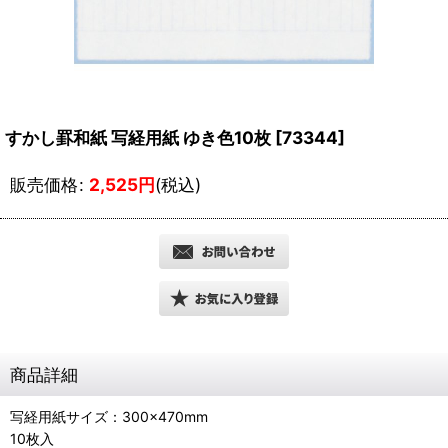
すかし罫和紙 写経用紙 ゆき色10枚
[
73344
]
販売価格
:
2,525
円
(税込)
商品詳細
写経用紙サイズ：300×470mm
10枚入