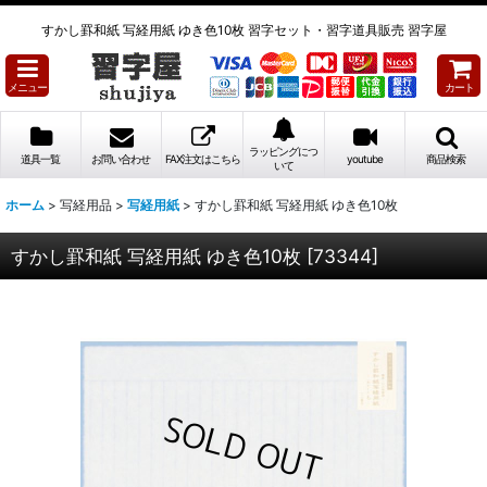
すかし罫和紙 写経用紙 ゆき色10枚 習字セット・習字道具販売 習字屋
メニュー
カート
ラッピングにつ
道具一覧
お問い合わせ
FAX注文はこちら
youtube
商品検索
いて
ホーム
>
写経用品
>
写経用紙
>
すかし罫和紙 写経用紙 ゆき色10枚
すかし罫和紙 写経用紙 ゆき色10枚
[
73344
]