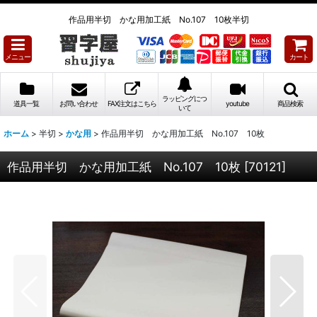
作品用半切 かな用加工紙 No.107 10枚半切
メニュー
カート
ラッピングにつ
道具一覧
お問い合わせ
FAX注文はこちら
youtube
商品検索
いて
ホーム
>
半切
>
かな用
>
作品用半切 かな用加工紙 No.107 10枚
作品用半切 かな用加工紙 No.107 10枚
[
70121
]