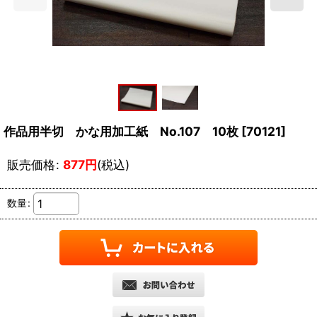
作品用半切 かな用加工紙 No.107 10枚
[
70121
]
販売価格
:
877
円
(税込)
数量
: