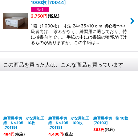
1000枚
[
70044
]
2,750
円
(税込)
1箱（1,000枚） 寸法 24×35×10ｃｍ 初心者〜中
級者向け。 滲みがなく、練習用に適しており、特
に楷書向きです。 半紙の中には書線の輪郭がぼけ
るものがありますが、この半紙は…
この商品を買った人は、こんな商品も買っています
練習用半切 かな用加工
練習用半切 かな用加工
練習用半切 柳 10枚
紙 No.105 10枚
紙 No.105 100枚
[
70103
]
[
70119
]
[
70118
]
363
円
(税込)
484
円
(税込)
4,400
円
(税込)