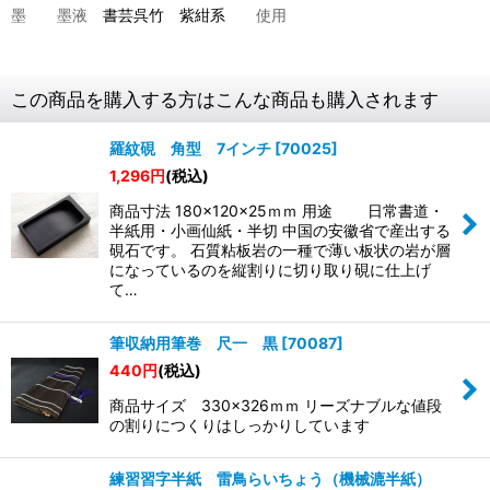
墨 墨液
書芸呉竹 紫紺系
使用
この商品を購入する方はこんな商品も購入されます
羅紋硯 角型 7インチ
[
70025
]
1,296
円
(税込)
商品寸法 180×120×25ｍｍ 用途 日常書道・
半紙用・小画仙紙・半切 中国の安徽省で産出する
硯石です。 石質粘板岩の一種で薄い板状の岩が層
になっているのを縦割りに切り取り硯に仕上げ
て…
筆収納用筆巻 尺一 黒
[
70087
]
440
円
(税込)
商品サイズ 330×326ｍｍ リーズナブルな値段
の割りにつくりはしっかりしています
練習習字半紙 雷鳥らいちょう（機械漉半紙）