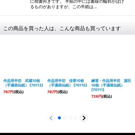
に楷書向きです。 半紙の中には書線の輪郭がぼけ
るものがありますが、この半紙は…
この商品を買った人は、こんな商品も買っています
作品用半切 武蔵10枚
作品用半切 佳香10枚
練習・作品用半切 源氏
（手漉画仙紙）
[
70113
]
（手漉画仙紙）
[
70115
]
10枚（手漉画仙紙）
[
70111
]
767
円
(税込)
767
円
(税込)
726
円
(税込)