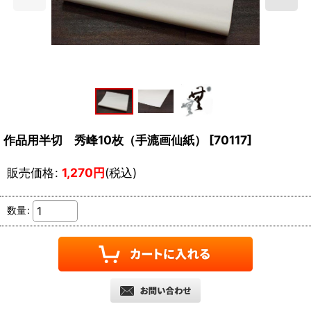
作品用半切 秀峰10枚（手漉画仙紙）
[
70117
]
販売価格
:
1,270
円
(税込)
数量
: