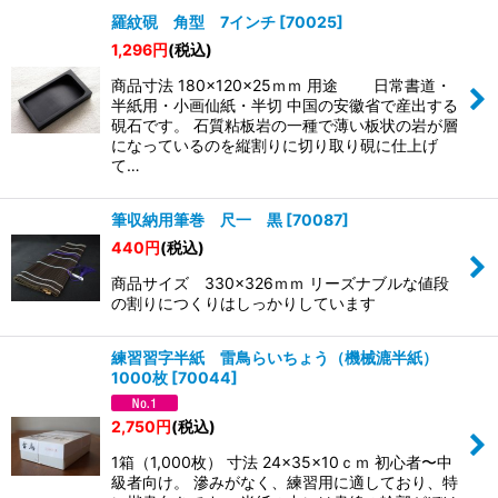
羅紋硯 角型 7インチ
[
70025
]
1,296
円
(税込)
商品寸法 180×120×25ｍｍ 用途 日常書道・
半紙用・小画仙紙・半切 中国の安徽省で産出する
硯石です。 石質粘板岩の一種で薄い板状の岩が層
になっているのを縦割りに切り取り硯に仕上げ
て…
筆収納用筆巻 尺一 黒
[
70087
]
440
円
(税込)
商品サイズ 330×326ｍｍ リーズナブルな値段
の割りにつくりはしっかりしています
練習習字半紙 雷鳥らいちょう（機械漉半紙）
1000枚
[
70044
]
2,750
円
(税込)
1箱（1,000枚） 寸法 24×35×10ｃｍ 初心者〜中
級者向け。 滲みがなく、練習用に適しており、特