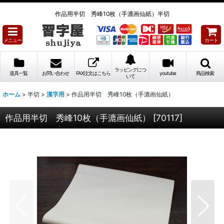
作品用半切 秀峰10枚（手漉画仙紙）半切
メニュー
カート
ラッピングにつ
道具一覧
お問い合わせ
FAX注文はこちら
youtube
商品検索
いて
ホーム
>
半切
>
漢字用
>
作品用半切 秀峰10枚（手漉画仙紙）
作品用半切 秀峰10枚（手漉画仙紙）
[
70117
]