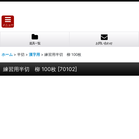
メニュー
道具一覧
お問い合わせ
ホーム
>
半切
>
漢字用
>
練習用半切 柳 100枚
練習用半切 柳 100枚
[
70102
]