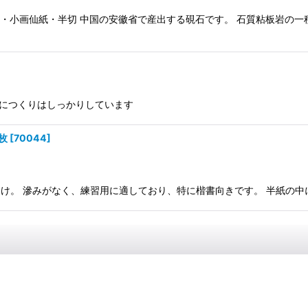
半紙用・小画仙紙・半切 中国の安徽省で産出する硯石です。 石質粘板岩
割りにつくりはしっかりしています
枚
[
70044
]
者〜中級者向け。 滲みがなく、練習用に適しており、特に楷書向きです。 半