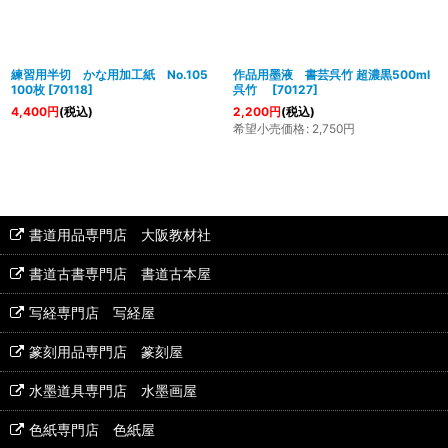
練習用半切 かな用加工紙 No.105
作品用墨液 書芸呉竹 超濃黒500ml
100枚
[
70118
]
呉竹
[
70127
]
4,400
円
(税込)
2,200
円
(税込)
希望小売価格
:
2,750
円
書道用品専門店 大阪教材社
書道古書専門店 書道古本屋
写経専門店 写経屋
篆刻用品専門店 篆刻屋
水墨道具専門店 水墨画屋
色紙専門店 色紙屋