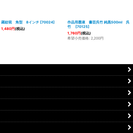
羅紋硯 角型 8インチ
[
70024
]
作品用墨液 書芸呉竹 純黒500ml 呉
竹
[
70125
]
1,480
円
(税込)
1,760
円
(税込)
希望小売価格
:
2,200
円