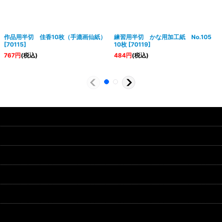
作品用半切 佳香10枚（手漉画仙紙）
練習用半切 かな用加工紙 No.105
[
70115
]
10枚
[
70119
]
767
円
(税込)
484
円
(税込)