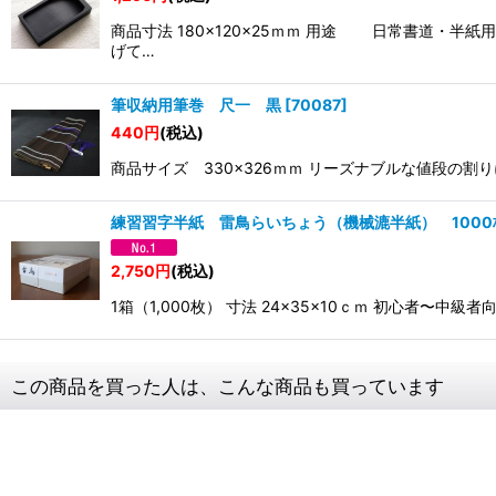
商品寸法 180×120×25ｍｍ 用途 日常書道・
げて…
筆収納用筆巻 尺一 黒
[
70087
]
440
円
(税込)
商品サイズ 330×326ｍｍ リーズナブルな値段の
練習習字半紙 雷鳥らいちょう（機械漉半紙） 1000
2,750
円
(税込)
1箱（1,000枚） 寸法 24×35×10ｃｍ 初心
この商品を買った人は、こんな商品も買っています