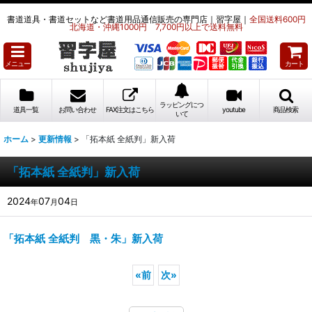
書道道具・書道セットなど書道用品通信販売の専門店｜習字屋｜
全国送料600円
北海道・沖縄1000円 7,700円以上で送料無料
メニュー
カート
ラッピングにつ
道具一覧
お問い合わせ
FAX注文はこちら
youtube
商品検索
いて
ホーム
>
更新情報
>
「拓本紙 全紙判」新入荷
「拓本紙 全紙判」新入荷
2024
07
04
年
月
日
「拓本紙 全紙判 黒・朱」新入荷
«
前
次
»