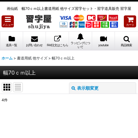
画仙紙 幅70ｃｍ以上書道用紙 他サイズ習字セット・習字道具販売 習字屋
メニュー
カート
ラッピングにつ
道具一覧
お問い合わせ
FAX注文はこちら
youtube
商品検索
いて
ホーム
>
書道用紙 他サイズ
>
幅70ｃｍ以上
幅70ｃｍ以上
表示順変更
閉じる
4
件
表示数
:
並び順
: