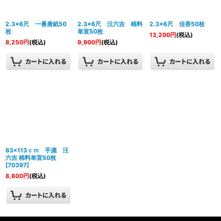
絞り込む
2.3×6尺 一番唐紙50
2.3×6尺 汪六吉 棉料
2.3×6尺 佳香50枚
枚
単宣50枚
13,200
円
(税込)
8,250
円
(税込)
9,900
円
(税込)
83×113ｃｍ 手漉 汪
六吉 棉料単宣50枚
[
70397
]
8,800
円
(税込)