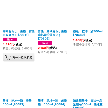
磨りおろし 生墨 古墨
青墨 磨りおろし生墨
墨液 乾坤一滴500ml
２５０ｍｌ
[
70611
]
南都青松煙８０ｇ
[
70680
]
[
70609
]
1,408
円
(税込)
希望小売価格
:
1,760
円
4,320
円
(税込)
2,160
円
(税込)
希望小売価格
:
5,400
円
希望小売価格
:
2,700
円
墨液 乾坤一滴 濃墨
墨液 乾坤一滴 超濃
清書用墨汁 書法一品
500ml
[
70683
]
墨 500ml
[
70684
]
紫紺系500ml 墨運堂
[
70182
]