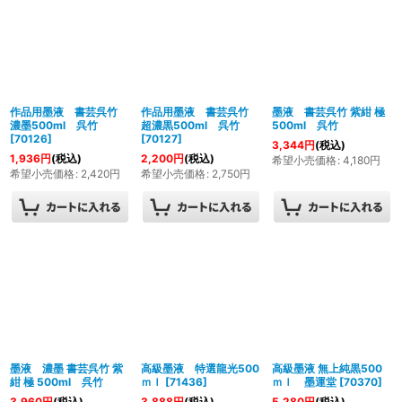
作品用墨液 書芸呉竹
作品用墨液 書芸呉竹
墨液 書芸呉竹 紫紺 極
濃墨500ml 呉竹
超濃黒500ml 呉竹
500ml 呉竹
[
70126
]
[
70127
]
3,344
円
(税込)
1,936
円
(税込)
2,200
円
(税込)
希望小売価格
:
4,180
円
希望小売価格
:
2,420
円
希望小売価格
:
2,750
円
墨液 濃墨 書芸呉竹 紫
高級墨液 特選龍光500
高級墨液 無上純黒500
紺 極 500ml 呉竹
ｍｌ
[
71436
]
ｍｌ 墨運堂
[
70370
]
3,960
円
(税込)
3,888
円
(税込)
5,280
円
(税込)