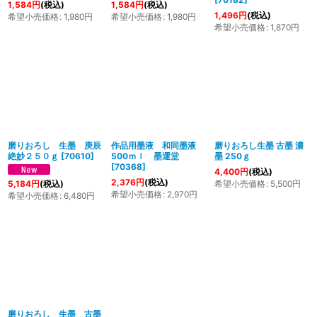
1,584
円
(税込)
1,584
円
(税込)
1,496
円
(税込)
希望小売価格
:
1,980
円
希望小売価格
:
1,980
円
希望小売価格
:
1,870
円
磨りおろし 生墨 庚辰
作品用墨液 和同墨液
磨りおろし生墨 古墨 濃
絶妙２５０ｇ
[
70610
]
500ｍｌ 墨運堂
墨 250ｇ
[
70368
]
4,400
円
(税込)
2,376
円
(税込)
希望小売価格
:
5,500
円
5,184
円
(税込)
希望小売価格
:
2,970
円
希望小売価格
:
6,480
円
磨りおろし 生墨 古墨