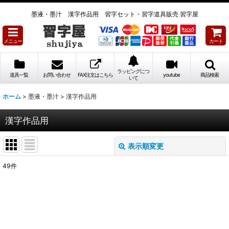
墨液・墨汁 漢字作品用 習字セット・習字道具販売 習字屋
メニュー
カート
ラッピングにつ
道具一覧
お問い合わせ
FAX注文はこちら
youtube
商品検索
いて
ホーム
>
墨液・墨汁
>
漢字作品用
漢字作品用
表示順変更
閉じる
49
件
表示数
:
並び順
: