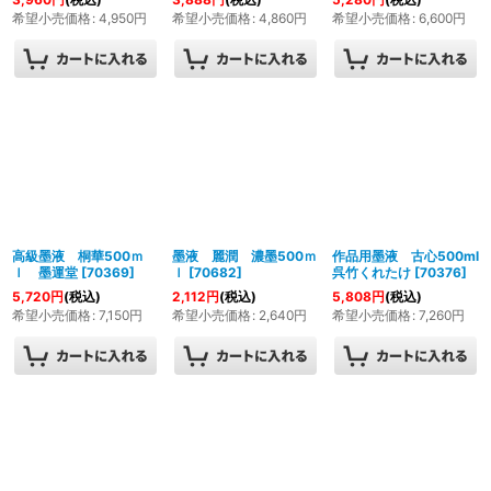
希望小売価格
:
4,950
円
希望小売価格
:
4,860
円
希望小売価格
:
6,600
円
高級墨液 桐華500ｍ
墨液 麗潤 濃墨500ｍ
作品用墨液 古心500ml
ｌ 墨運堂
[
70369
]
ｌ
[
70682
]
呉竹くれたけ
[
70376
]
5,720
円
(税込)
2,112
円
(税込)
5,808
円
(税込)
希望小売価格
:
7,150
円
希望小売価格
:
2,640
円
希望小売価格
:
7,260
円