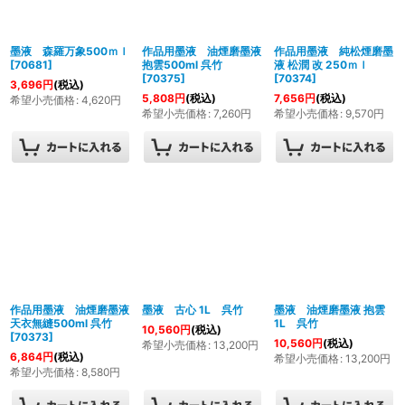
墨液 森羅万象500ｍｌ
作品用墨液 油煙磨墨液
作品用墨液 純松煙磨墨
[
70681
]
抱雲500ml 呉竹
液 松潤 改 250ｍｌ
[
70375
]
[
70374
]
3,696
円
(税込)
5,808
円
(税込)
7,656
円
(税込)
希望小売価格
:
4,620
円
希望小売価格
:
7,260
円
希望小売価格
:
9,570
円
作品用墨液 油煙磨墨液
墨液 古心 1L 呉竹
墨液 油煙磨墨液 抱雲
天衣無縫500ml 呉竹
1L 呉竹
10,560
円
(税込)
[
70373
]
10,560
円
(税込)
希望小売価格
:
13,200
円
6,864
円
(税込)
希望小売価格
:
13,200
円
希望小売価格
:
8,580
円