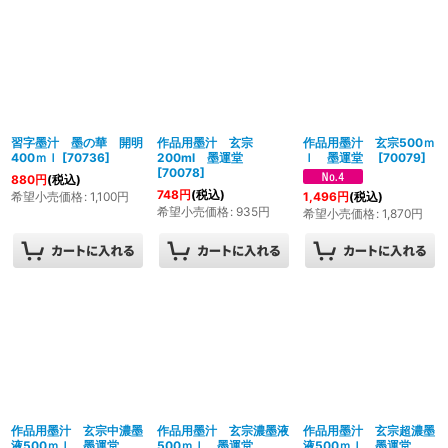
習字墨汁 墨の華 開明
作品用墨汁 玄宗
作品用墨汁 玄宗500ｍ
400ｍｌ
[
70736
]
200ml 墨運堂
ｌ 墨運堂
[
70079
]
[
70078
]
880
円
(税込)
748
円
(税込)
希望小売価格
:
1,100
円
1,496
円
(税込)
希望小売価格
:
935
円
希望小売価格
:
1,870
円
作品用墨汁 玄宗中濃墨
作品用墨汁 玄宗濃墨液
作品用墨汁 玄宗超濃墨
液500ｍｌ 墨運堂
500ｍｌ 墨運堂
液500ｍｌ 墨運堂