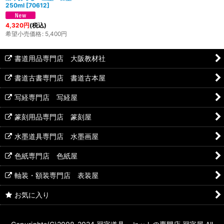
250ml
[
70612
]
4,320
円
(税込)
希望小売価格
:
5,400
円
書道用品専門店 大阪教材社
書道古書専門店 書道古本屋
写経専門店 写経屋
篆刻用品専門店 篆刻屋
水墨道具専門店 水墨画屋
色紙専門店 色紙屋
軸装・額装専門店 表装屋
お気に入り