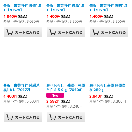
墨液 書芸呉竹 濃墨1.8
墨液 書芸呉竹 純黒1.8
墨液 書芸呉竹 青味1.8
Ｌ
[
70679
]
Ｌ
[
70678
]
Ｌ
[
70676
]
4,840
円
(税込)
4,400
円
(税込)
4,400
円
(税込)
希望小売価格
:
6,050
円
希望小売価格
:
5,500
円
希望小売価格
:
5,500
円
墨液 書芸呉竹 紫紺系
磨りおろし 生墨 翰墨
磨りおろし生墨 翰墨自
黒1.8Ｌ
[
70677
]
自在２５０ｇ
[
70608
]
在 250ｇ
4,400
円
(税込)
2,640
円
(税込)
希望小売価格
:
5,500
円
希望小売価格
:
3,300
円
2,592
円
(税込)
希望小売価格
:
3,240
円