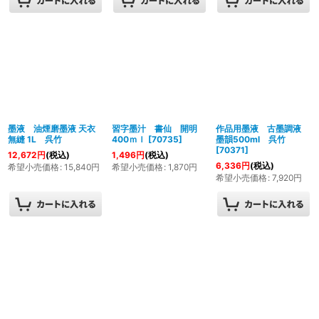
墨液 油煙磨墨液 天衣
習字墨汁 書仙 開明
作品用墨液 古墨調液
無縫 1L 呉竹
400ｍｌ
[
70735
]
墨韻500ml 呉竹
[
70371
]
12,672
円
(税込)
1,496
円
(税込)
6,336
円
(税込)
希望小売価格
:
15,840
円
希望小売価格
:
1,870
円
希望小売価格
:
7,920
円