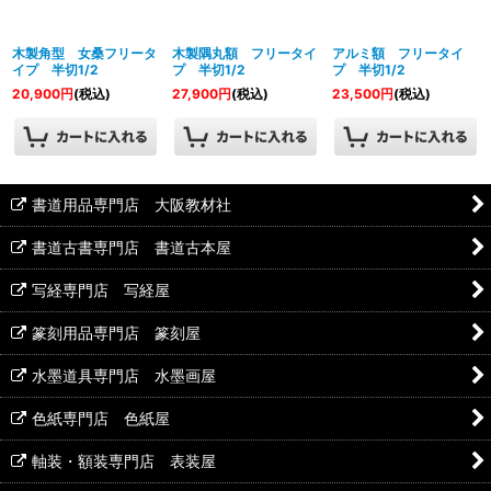
絞り込む
木製角型 女桑フリータ
木製隅丸額 フリータイ
アルミ額 フリータイ
イプ 半切1/2
プ 半切1/2
プ 半切1/2
20,900
円
(税込)
27,900
円
(税込)
23,500
円
(税込)
書道用品専門店 大阪教材社
書道古書専門店 書道古本屋
写経専門店 写経屋
篆刻用品専門店 篆刻屋
水墨道具専門店 水墨画屋
色紙専門店 色紙屋
軸装・額装専門店 表装屋