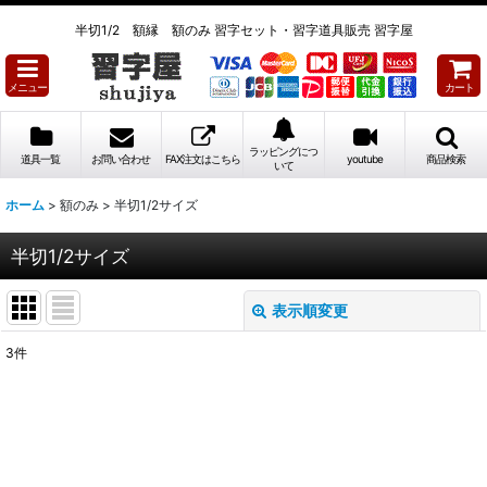
半切1/2 額縁 額のみ 習字セット・習字道具販売 習字屋
メニュー
カート
ラッピングにつ
道具一覧
お問い合わせ
FAX注文はこちら
youtube
商品検索
いて
ホーム
>
額のみ
>
半切1/2サイズ
半切1/2サイズ
表示順変更
閉じる
3
件
表示数
:
並び順
: