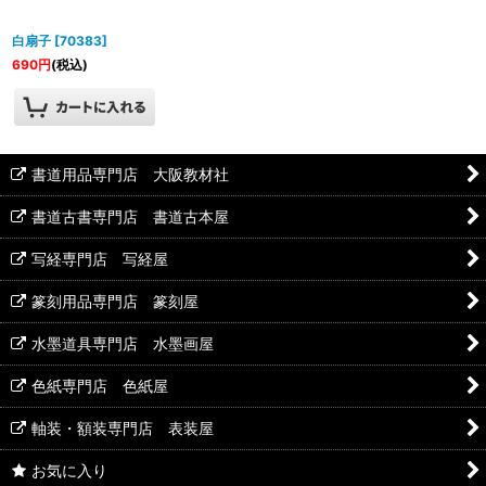
白扇子
[
70383
]
690
円
(税込)
書道用品専門店 大阪教材社
書道古書専門店 書道古本屋
写経専門店 写経屋
篆刻用品専門店 篆刻屋
水墨道具専門店 水墨画屋
色紙専門店 色紙屋
軸装・額装専門店 表装屋
お気に入り