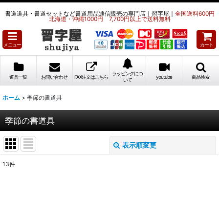
書道道具・書道セットなど書道用品通信販売の専門店｜習字屋｜
全国送料600円
北海道・沖縄1000円 7,700円以上で送料無料
メニュー
カート
ラッピングにつ
道具一覧
お問い合わせ
FAX注文はこちら
youtube
商品検索
いて
ホーム
>
季節の書道具
季節の書道具
表示順変更
閉じる
13
件
表示数
:
並び順
: