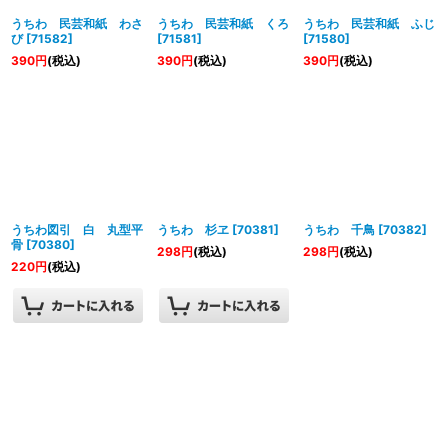
うちわ 民芸和紙 わさ
うちわ 民芸和紙 くろ
うちわ 民芸和紙 ふじ
び
[
71582
]
[
71581
]
[
71580
]
390
円
(税込)
390
円
(税込)
390
円
(税込)
うちわ図引 白 丸型平
うちわ 杉ヱ
[
70381
]
うちわ 千鳥
[
70382
]
骨
[
70380
]
298
円
(税込)
298
円
(税込)
220
円
(税込)