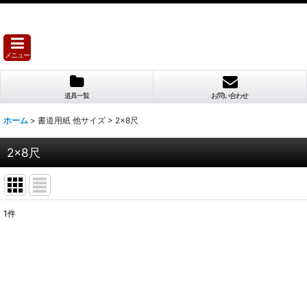
メニュー
道具一覧
お問い合わせ
ホーム
>
書道用紙 他サイズ
>
2×8尺
2×8尺
1
件
表示数
:
並び順
: