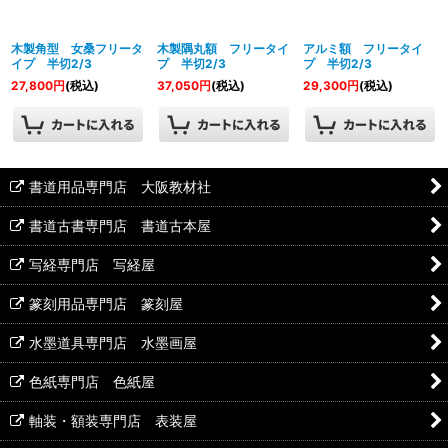
絞り込む
木製角型 女桑フリータ
木製隅丸額 フリータイ
アルミ額 フリータイ
イプ 半切2/3
プ 半切2/3
プ 半切2/3
27,800
円
(税込)
37,050
円
(税込)
29,300
円
(税込)
書道用品専門店 大阪教材社
書道古書専門店 書道古本屋
写経専門店 写経屋
篆刻用品専門店 篆刻屋
水墨道具専門店 水墨画屋
色紙専門店 色紙屋
軸装・額装専門店 表装屋