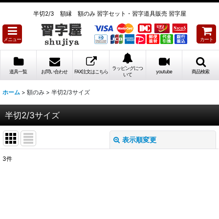
半切2/3 額縁 額のみ 習字セット・習字道具販売 習字屋
メニュー
カート
ラッピングにつ
道具一覧
お問い合わせ
FAX注文はこちら
youtube
商品検索
いて
ホーム
>
額のみ
>
半切2/3サイズ
半切2/3サイズ
表示順変更
閉じる
3
件
表示数
:
並び順
: