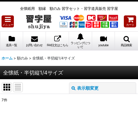
全懐紙用 額縁 額のみ 習字セット・習字道具販売 習字屋
メニュー
カート
ラッピングにつ
道具一覧
お問い合わせ
FAX注文はこちら
youtube
商品検索
いて
ホーム
>
額のみ
>
全懐紙・半切縦1/4サイズ
全懐紙・半切縦1/4サイズ
表示順変更
閉じる
7
件
表示数
:
並び順
: