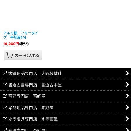
アルミ額 フリータイ
プ 半切縦1/4
19,200
円
(税込)
書道用品専門店 大阪教材社
書道古書専門店 書道古本屋
写経専門店 写経屋
篆刻用品専門店 篆刻屋
水墨道具専門店 水墨画屋
色紙専門店 色紙屋