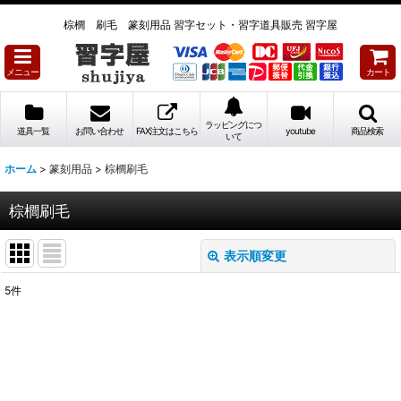
棕櫚 刷毛 篆刻用品 習字セット・習字道具販売 習字屋
メニュー
カート
ラッピングにつ
道具一覧
お問い合わせ
FAX注文はこちら
youtube
商品検索
いて
ホーム
>
篆刻用品
>
棕櫚刷毛
棕櫚刷毛
表示順変更
閉じる
5
件
表示数
:
並び順
: