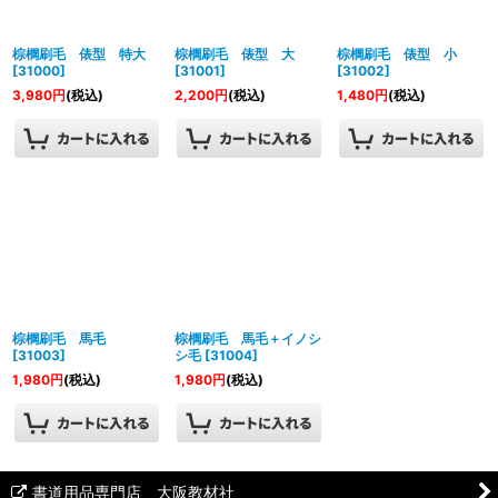
絞り込む
棕櫚刷毛 俵型 特大
棕櫚刷毛 俵型 大
棕櫚刷毛 俵型 小
[
31000
]
[
31001
]
[
31002
]
3,980
円
(税込)
2,200
円
(税込)
1,480
円
(税込)
棕櫚刷毛 馬毛
棕櫚刷毛 馬毛＋イノシ
[
31003
]
シ毛
[
31004
]
1,980
円
(税込)
1,980
円
(税込)
書道用品専門店 大阪教材社